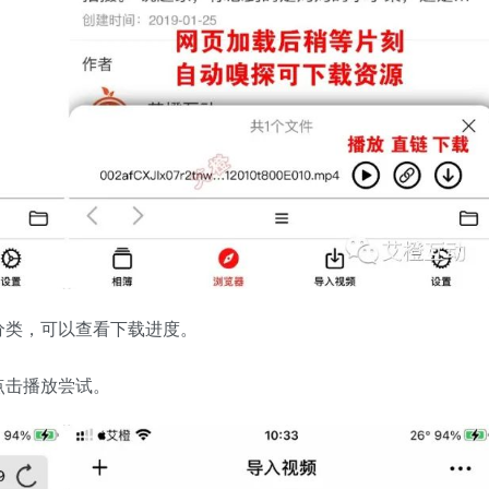
分类，可以查看下载进度。
点击播放尝试。