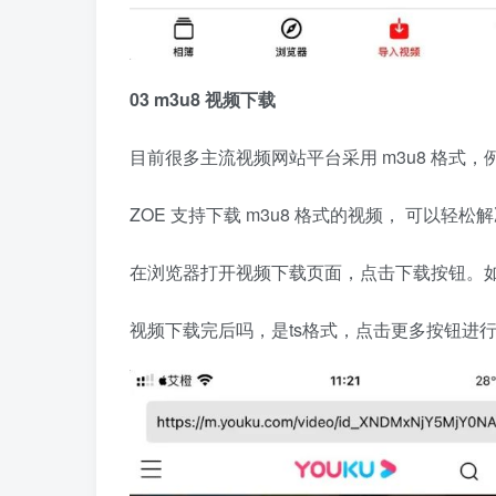
03
m3u8 视频下载
目前很多主流视频网站平台采用 m3u8 格式
ZOE 支持下载 m3u8 格式的视频， 可以轻
在浏览器打开视频下载页面，点击下载按钮。
视频下载完后吗，是ts格式，点击更多按钮进