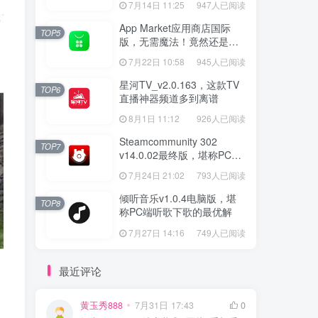
7月14日 11:25
947人已阅读
App Market应用商店国际
TOP5
版，无需魔法！竟然还是大
厂出品？
7月22日 10:58
945人已阅读
星河TV_v2.0.163，这款TV
TOP6
直播神器频道多到离谱
8月1日 11:12
926人已阅读
Steamcommunity 302
TOP7
v14.0.02最终版，堪称PC玩
家必备的网络工具箱
7月24日 21:02
793人已阅读
倾听音乐v1.0.4电脑版，堪
TOP8
称PC端听歌下歌的最优解
7月27日 14:16
749人已阅读
最近评论
黄玉秀888
7月31日 17:43
0