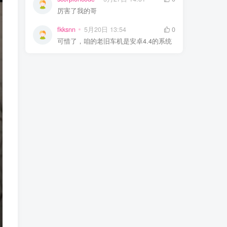
厉害了我的哥
fkksnn
5月20日 13:54
0
可惜了，咱的老旧车机是安卓4.4的系统