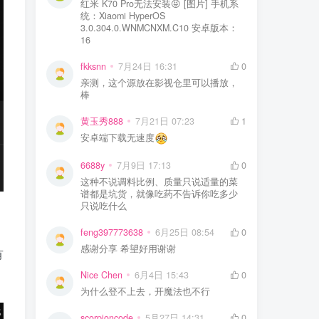
红米 K70 Pro无法安装😝 [图片] 手机系
统：Xiaomi HyperOS
3.0.304.0.WNMCNXM.C10 安卓版本：
16
fkksnn
7月24日 16:31
0
亲测，这个源放在影视仓里可以播放，
棒
黄玉秀888
7月21日 07:23
1
安卓端下载无速度
6688y
7月9日 17:13
0
这种不说调料比例、质量只说适量的菜
谱都是坑货，就像吃药不告诉你吃多少
只说吃什么
feng397773638
6月25日 08:54
0
感谢分享 希望好用谢谢
有
Nice Chen
6月4日 15:43
0
为什么登不上去，开魔法也不行
scorpioncode
5月27日 14:31
0