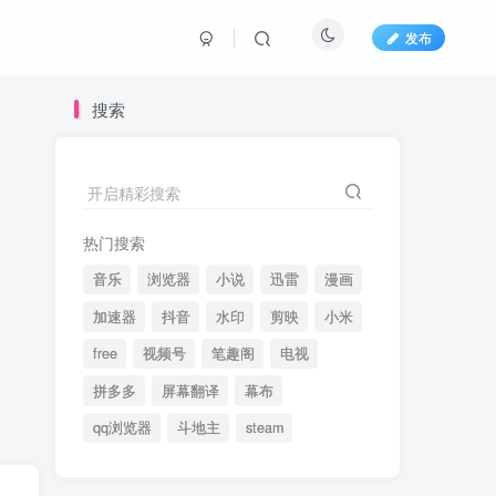
发布
搜索
开启精彩搜索
热门搜索
音乐
浏览器
小说
迅雷
漫画
加速器
抖音
水印
剪映
小米
free
视频号
笔趣阁
电视
拼多多
屏幕翻译
幕布
qq浏览器
斗地主
steam