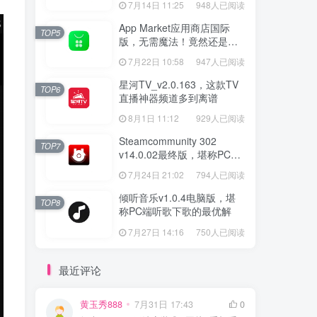
7月14日 11:25
948人已阅读
App Market应用商店国际
TOP5
版，无需魔法！竟然还是大
厂出品？
7月22日 10:58
947人已阅读
星河TV_v2.0.163，这款TV
TOP6
直播神器频道多到离谱
8月1日 11:12
929人已阅读
Steamcommunity 302
TOP7
v14.0.02最终版，堪称PC玩
家必备的网络工具箱
7月24日 21:02
794人已阅读
倾听音乐v1.0.4电脑版，堪
TOP8
称PC端听歌下歌的最优解
7月27日 14:16
750人已阅读
最近评论
黄玉秀888
7月31日 17:43
0