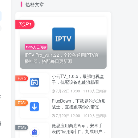
热榜文章
TOP1
1225人已阅读
IPTV Pro_v9.1.22，全设备通用IPTV直
播神器，搭配每日更新源
小云TV_1.0.5，最强电视盒
TOP2
子，低配设备也能流畅看
7月22日 13:09
1118人已阅读
不
FluxDown，下载界的六边形
TOP3
战士，直接跑满你的带宽
7月20日 12:00
1010人已阅读
播
微思应用商店App，安卓手
TOP4
表的“应用暗门”，九成用户还
没发现