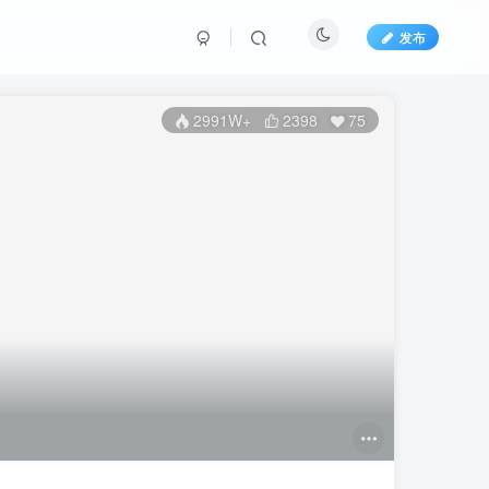
发布
2991W+
2398
75