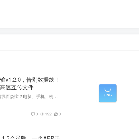
v1.2.0，告别数据线！
高速互传文件
还在为找不到数据线而烦恼？电脑、手机、机顶盒之间拷贝文件，来回插拔 U 盘十分麻烦。 今天分享一款干净纯粹的局域网传输工具，同一 WiFi 之下，别的设备不用装任何 APP，仅凭浏览器就能读写手...
0
192
0
.1.3会员版，一个APP干