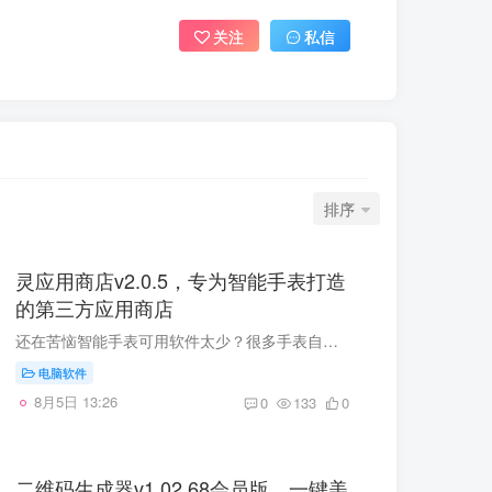
关注
私信
排序
灵应用商店v2.0.5，专为智能手表打造
的第三方应用商店
还在苦恼智能手表可用软件太少？很多手表自带应用商店资源匮乏，想要的 APP 搜不到，冷门小众软件更是无处寻觅。 今天给大家分享一款专门面向智能手表打造的第三方应用商店 ——灵应用商店手表...
电脑软件
8月5日 13:26
0
133
0
二维码生成器v1.02.68会员版，一键美