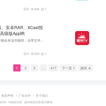
0
434
1
、安卓RAR、XCast投
高级版App哟
很多安卓手机用户都会有这些困扰：自带文件管理器功能太简陋、小众压缩包无法解压、追剧看电影没法大屏投屏、日常文件传输麻烦又受限。 想要一站式解决手机文件管理、解压、投屏三大刚需，不用...
0
223
1
1
2
3
…
417
下一页
跳转
免责声明
广告合作
关于我们
 2025 ·
i3综合社区
· 由
i3综合社区
强力驱动.