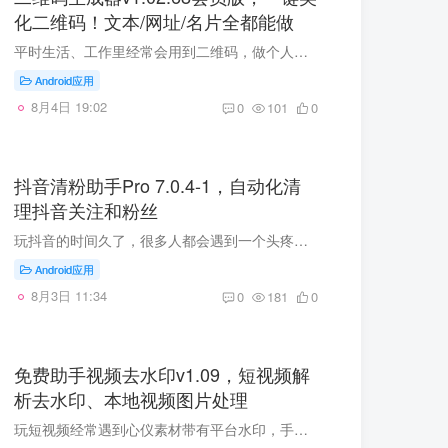
化二维码！文本/网址/名片全都能做
平时生活、工作里经常会用到二维码，做个人名片、分享网址、商业宣传都需要。普通工具生成的二维码千篇一律，想要做美化、改样式大多还要看广告或者开会员。 今天给大家分享一款功能齐全的二维...
Android应用
8月4日 19:02
0
101
0
抖音清粉助手Pro 7.0.4-1，自动化清
理抖音关注和粉丝
玩抖音的时间久了，很多人都会遇到一个头疼的问题：粉丝列表越来越长，关注的账号也越积越多，想清理却无从下手。 手动一个个删？几百个粉丝还好说，上千上万的话，光想想就觉得累。 今天给大家...
Android应用
8月3日 11:34
0
181
0
免费助手视频去水印v1.09，短视频解
析去水印、本地视频图片处理
玩短视频经常遇到心仪素材带有平台水印，手动裁剪影响画面观感，各类剪辑软件去水印又要付费？ 今天给大家分享一款安卓端全能媒体处理工具 ——免费助手视频去水印，链接解析、本地去水印、视频...