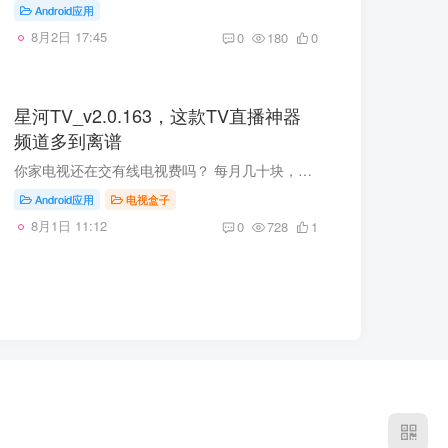
Android应用
8月2日 17:45
0
180
0
星河TV_v2.0.163，这款TV直播神器
频道多到离谱
你家电视还在交有线电视费吗？ 每月几十块，能看的台就那么几十个，地方台收不到，海外台更别想 —— 想看看老家的频道？对不起，没有。 有没有一款软件，能把全国电视台全装进去，还免费、还高...
Android应用
电视盒子
8月1日 11:12
0
728
1