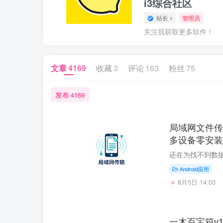
i3综合社区
站长
管理员
关注我获取更多软件！
文章
4169
收藏
3
评论
163
粉丝
75
发布
4169
局域网文件传输
多设备零安装
Android应用
8月5日 14:03
一木百宝箱v1