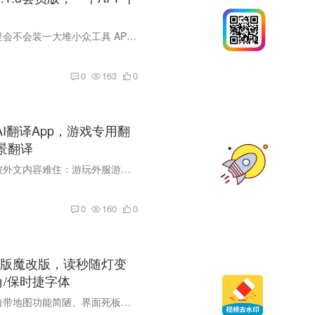
不知道大家手机里会不会装一大堆小众工具 APP，看小说、视频去水印、文件解压、格式转换，每一种需求就要装一个软件，不仅占用大量存储空间，桌面图标堆得满满当当，部分工具还充斥广告弹窗，体...
0
163
0
I翻译App，游戏专用翻
景翻译
不少小伙伴经常被外文内容难住：游玩外服游戏看不懂剧情道具、浏览外文资料一头雾水，出境沟通、外文文档处理也处处受限。 市面上翻译软件五花八门，要么功能受限、要么广告繁多，好用的解锁版...
0
160
0
版魔改版，读秒随灯变
角/保时捷字体
开车导航，车机自带地图功能简陋、界面死板、启动卡顿？很多车友都在寻找体验更强的导航方案。 今天给大家分享高德地图车机版魔改版 9.5.0.600013，专为安卓车机打造，解锁多项原版没有的增强特...