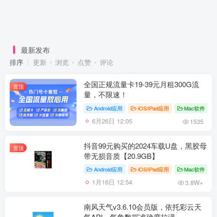
最新发布
排序
更新
浏览
点赞
评论
全国正规流量卡19-39元月租300G流
置顶
量，不限速！
Android应用
iOS/iPad应用
Mac软件
6月26日 12:05
1535
抖音99元购买的2024车载U盘，黑胶母
置顶
带无损音质【20.9GB】
Android应用
iOS/iPad应用
Mac软件
1月16日 12:54
3.8W+
南风天气v3.6.10会员版，依托彩云天
气API，气象数据准确度拉满