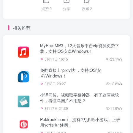
点赞
0
分享
收藏
2
相关推荐
MyFreeMP3，12大音乐平台vip资源免费下
载，支持iOS安卓Windows！
5月11日 16:45
23.1W+
免翻直接上“pixiv站”，支持iOS/安
卓/Windows！
3月2日 20:27
12.8W+
小译同传、视频取字幕神器，有了这两款软
件，看懂岛国片不用愁？
3月17日 21:39
11.9W+
Poki(poki.com)，拥有2万多款小游戏，上班
用它“摸鱼”妙啊！
7月4日 21:10
7.5W+