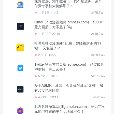
免费盐选、知乎搬运工、我不是盐神，某乎
付费专享被大佬解锁了！
11月6日 11:42
75.5W+
OmoFun动漫视频网(omofun.com)，1080P
蓝光画质，对不起了B站！
11月22日 22:49
39.9W+
哈哩哈哩动漫(halihali.li)，曾经被封杀的“H
站”，又复活了？
2月1日 10:27
29.1W+
Twitter第三方网页版(sotwe.com)，已突破各
种限制，绅士必备！
5月20日 13:32
27.2W+
爱上ASMR、耳音，会让你的耳朵“G潮”，虽
有尺度也有限度！
4月24日 22:11
26W+
叽哩叽哩游戏网(jiligamefun.com)，专为二次
元肥宅打造的平台，珍藏已久！