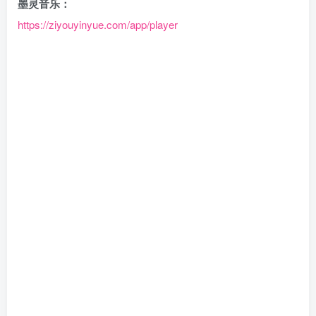
墨灵音乐：
https://ziyouyinyue.com/app/player