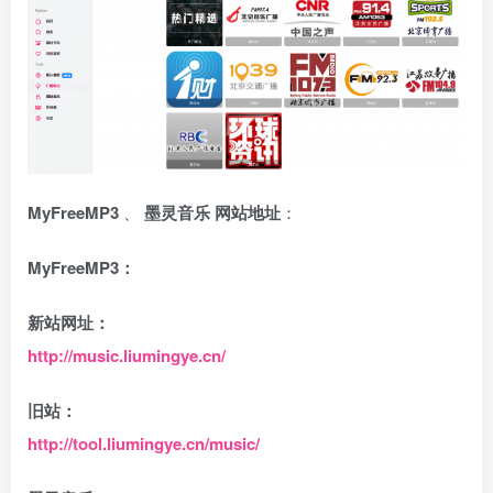
MyFreeMP3
、
墨灵音乐 网站地址
：
MyFreeMP3：
新站网址：
http://music.liumingye.cn/
旧站：
http://tool.liumingye.cn/music/