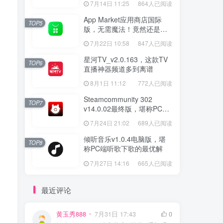
7月14日 11:25
864人已阅读
App Market应用商店国际
TOP5
版，无需魔法！竟然还是大
厂出品？
7月22日 10:58
847人已阅读
星河TV_v2.0.163，这款TV
TOP6
直播神器频道多到离谱
8月1日 11:12
772人已阅读
Steamcommunity 302
TOP7
v14.0.02最终版，堪称PC玩
家必备的网络工具箱
7月24日 21:02
689人已阅读
倾听音乐v1.0.4电脑版，堪
TOP8
称PC端听歌下歌的最优解
7月27日 14:16
665人已阅读
最近评论
黄玉秀888
7月31日 17:43
0