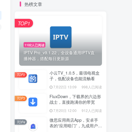
热榜文章
TOP1
1102人已阅读
IPTV Pro_v9.1.22，全设备通用IPTV直
播神器，搭配每日更新源
小云TV_1.0.5，最强电视盒
TOP2
子，低配设备也能流畅看
7月22日 13:09
998人已阅读
FluxDown，下载界的六边形
TOP3
战士，直接跑满你的带宽
7月20日 12:00
912人已阅读
微思应用商店App，安卓手
TOP4
表的“应用暗门”，九成用户还
没发现