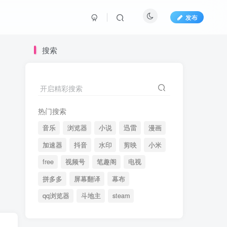
发布
搜索
开启精彩搜索
热门搜索
音乐
浏览器
小说
迅雷
漫画
加速器
抖音
水印
剪映
小米
free
视频号
笔趣阁
电视
拼多多
屏幕翻译
幕布
qq浏览器
斗地主
steam