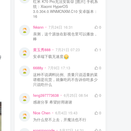
红米 K70 Pro无法安装😝 [图片] 手机系
统：Xiaomi HyperOS
3.0.304.0.WNMCNXM.C10 安卓版本：
16
fkksnn
7月24日 16:31
0
亲测，这个源放在影视仓里可以播放，
棒
黄玉秀888
7月21日 07:23
1
持
安卓端下载无速度
6688y
7月9日 17:13
0
这种不说调料比例、质量只说适量的菜
谱都是坑货，就像吃药不告诉你吃多少
只说吃什么
feng397773638
6月25日 08:54
0
感谢分享 希望好用谢谢
Nice Chen
6月4日 15:43
0
为什么登不上去，开魔法也不行
scorpioncode
5月27日 14:31
0