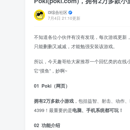
Poki(poki.com)，拥有2万
i3综合社区
7月4日 21:10更新
不知道各位小伙伴有没有发现，每次游戏更新，
只能删删又减减，才能勉强安装该游戏。
所以，今天趣哥给大家推荐一个回忆类的在线小
它“摸鱼”，妙啊~​
01 Poki（网页）
拥有2万多款小游戏
，包括益智、射击、动作、
4399！最重要的是
电脑、手机系统都可玩！
02 功能介绍