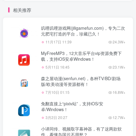
相关推荐
叽哩叽哩游戏网(jiligamefun.com)，专为二次
元肥宅打造的平台，珍藏已久！
11月17日 11:39
24.3W+
MyFreeMP3，12大音乐平台vip资源免费下
载，支持iOS安卓Windows！
5月11日 16:45
23.1W+
森之屋动漫(senfun.net)，各种TV/BD/剧场
版/欧美动漫等资源都有！
7月10日 01:15
16.8W+
免翻直接上“pixiv站”，支持iOS/安
卓/Windows！
3月2日 20:27
12.7W+
小译同传、视频取字幕神器，有了这两款软
件，看懂岛国片不用愁？