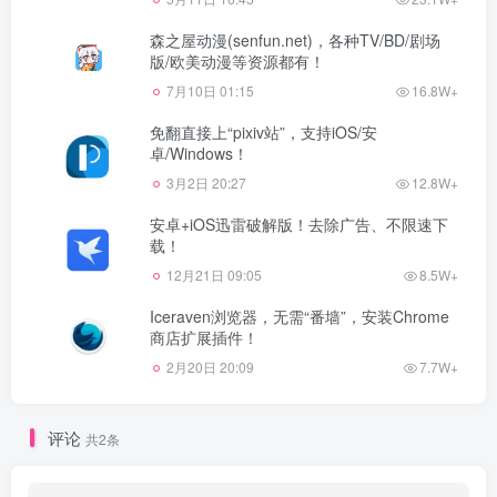
森之屋动漫(senfun.net)，各种TV/BD/剧场
版/欧美动漫等资源都有！
7月10日 01:15
16.8W+
免翻直接上“pixiv站”，支持iOS/安
卓/Windows！
3月2日 20:27
12.8W+
安卓+iOS迅雷破解版！去除广告、不限速下
载！
12月21日 09:05
8.5W+
Iceraven浏览器，无需“番墙”，安装Chrome
商店扩展插件！
2月20日 20:09
7.7W+
评论
共2条