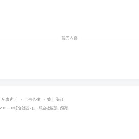
暂无内容
免责声明
广告合作
关于我们
 2025 ·
i3综合社区
· 由
i3综合社区
强力驱动.