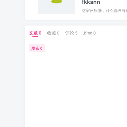
fkksnn
这家伙很懒，什么都没有写.
文章
0
收藏
0
评论
5
粉丝
0
发布
0