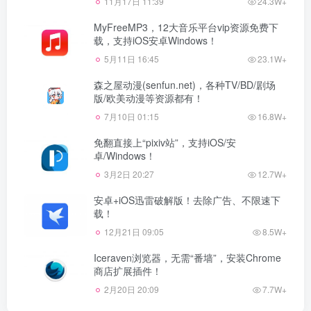
11月17日 11:39
24.3W+
MyFreeMP3，12大音乐平台vip资源免费下
载，支持iOS安卓Windows！
5月11日 16:45
23.1W+
森之屋动漫(senfun.net)，各种TV/BD/剧场
版/欧美动漫等资源都有！
7月10日 01:15
16.8W+
免翻直接上“pixiv站”，支持iOS/安
卓/Windows！
3月2日 20:27
12.7W+
安卓+iOS迅雷破解版！去除广告、不限速下
载！
12月21日 09:05
8.5W+
Iceraven浏览器，无需“番墙”，安装Chrome
商店扩展插件！
2月20日 20:09
7.7W+