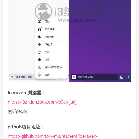
Iceraven 浏览器：
https://i3zh.lanzou
x
.com/b0ekfjuaj
密码:eupj
github项目地址：
https://github.com/fork-maintainers/iceraven-