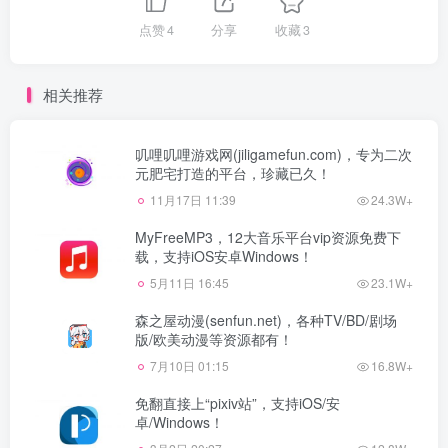
点赞
4
分享
收藏
3
相关推荐
叽哩叽哩游戏网(jiligamefun.com)，专为二次
元肥宅打造的平台，珍藏已久！
11月17日 11:39
24.3W+
MyFreeMP3，12大音乐平台vip资源免费下
载，支持iOS安卓Windows！
5月11日 16:45
23.1W+
森之屋动漫(senfun.net)，各种TV/BD/剧场
版/欧美动漫等资源都有！
7月10日 01:15
16.8W+
免翻直接上“pixiv站”，支持iOS/安
卓/Windows！