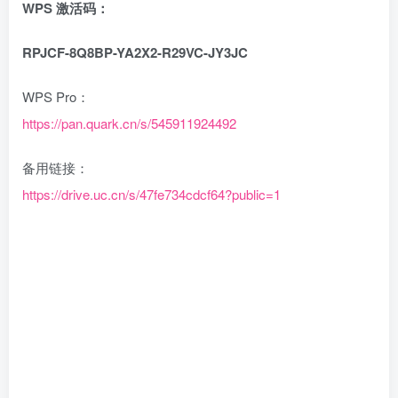
WPS 激活码：
RPJCF-8Q8BP-YA2X2-R29VC-JY3JC
WPS Pro：
https://pan.quark.cn/s/545911924492
备用链接：
https://drive.uc.cn/s/47fe734cdcf64?public=1