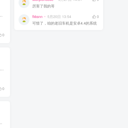
厉害了我的哥
歌单要开好几个会员；打开 APP 先看几秒开屏广告，听歌间隙还穿插各种推送，纯粹的听歌体验被拆得七零八落。 今天给安卓...
fkksnn
5月20日 13:54
0
可惜了，咱的老旧车机是安卓4.4的系统
0
览器，似乎总在往 “臃肿” 的方向一路狂奔：首页塞满满屏资讯推送，开屏广告防不胜防，后台偷偷占用内存，想安安静静浏览个网页都成了难事。 如果你偏爱干净纯粹的浏览体验，又想...
0
 Windows 端的宝藏音乐工具 ——倾听音乐，聚合多家平台曲库，支持多档音质免费下载，功能全面且界面清爽，...