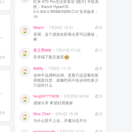
红米 K70 Pro无法安装😝 [图片] 手机系
1
统：Xiaomi HyperOS
3.0.304.0.WNMCNXM.C10 安卓版本：
16
fkksnn
7月24日 16:31
0
亲测，这个源放在影视仓里可以播放，
切个后台回来又弹热重载广告；文件页、我的页、共享页，到处是会员推广、活动弹窗、评分引导；界面塞了一堆用不上的功能，...
棒
黄玉秀888
7月21日 07:23
1
安卓端下载无速度
0
6688y
7月9日 17:13
0
这种不说调料比例、质量只说适量的菜
谱都是坑货，就像吃药不告诉你吃多少
只说吃什么
，你没法知道对方下班有没有安全到家，没法一起同步追一部剧，忙起来甚至会忘了重要的纪念日……距离从来不是感情的敌人，...
feng397773638
6月25日 08:54
0
感谢分享 希望好用谢谢
0
Nice Chen
6月4日 15:43
0
为什么登不上去，开魔法也不行
scorpioncode
5月27日 14:31
0