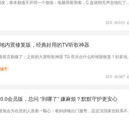
用 Windows 电脑的朋友，基本都逃不开同一个烦恼：电脑用着用着，C 盘就悄无声息地红了。明明没往里面存大文件，可系统垃圾、更新残留、软
0
313
0本地内置修复版，经典好用的TV听歌神器
这段时间后台被同一条留言刷爆了：之前的大屏听歌神器 TG 音乐台什么时候能恢复？
视盒子
0
387
.0.0会员版，总问 “到哪了” 嫌麻烦？默默守护更安心
生活里总有些时刻，难免会为在意的人悬着一颗心：爸妈傍晚出门遛弯，迟