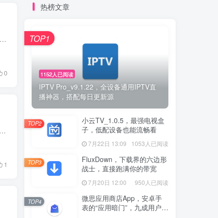
热榜文章
TOP1
笔账？ 每天打开手机几十次，每次都要面对那 3 秒、5 秒甚至更长的开屏广告 —— 算下来，一年浪费在广告上的时间，居然有好几十个小时。 更气人的是，明明点了 '跳过'，手速稍慢...
0
1152人已阅读
IPTV Pro_v9.1.22，全设备通用IPTV直
播神器，搭配每日更新源
小云TV_1.0.5，最强电视盒
TOP2
子，低配设备也能流畅看
了？ 不是不想看，是实在太折腾了 —— 正版 App 充了会员还得看广告，免费网站弹窗满天飞，找个靠谱的书源比找对象还难。 有没有一款软件，能把全网小说一锅端，还...
7月22日 13:09
1053人已阅读
FluxDown，下载界的六边形
TOP3
1
战士，直接跑满你的带宽
7月20日 12:00
950人已阅读
微思应用商店App，安卓手
TOP4
表的“应用暗门”，九成用户还
没发现