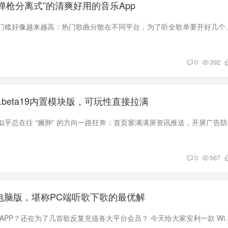
弹枪分离式”的清爽好用的音乐App
如今想好好听首歌，门槛好像越来越高：热门歌曲分散在不同平台，为了听全
0
392
3.0.beta19内置模块版，可玩性直接拉满
如今的手机浏
0
567
.4电脑版，堪称PC端听歌下歌的最优解
还在为听歌来回切换 APP？还在为了几首歌反复充值各大平台会员？ 今天给大家安利一款