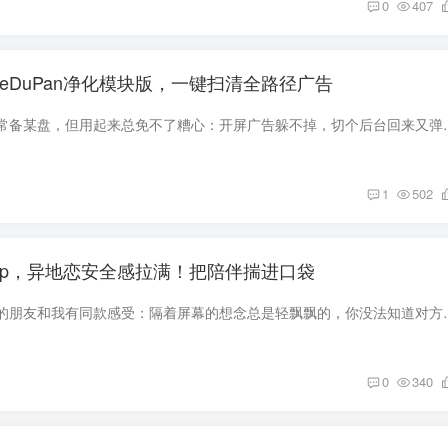
0
407
ureDuPan净化模块版，一键扫清全路径广告
相信很多人手机里都常备某盘，但用起来总免不了糟心：开屏广告躲不掉，
1
502
pp，异地恋安全感拉满！把陪伴揣进口袋
不知道有没有异地恋的朋友和我有同款感受：隔着屏幕的想念总是轻飘飘的
0
340