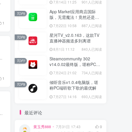
件缓存越堆越多，手动清理怕误删系统文件搞崩电脑，装...
7月14日 11:25
901人已阅读
App Market应用商店国际
TOP5
版，无需魔法！竟然还是大
厂出品？
1
7月22日 10:58
887人已阅读
星河TV_v2.0.163，这款TV
TOP6
直播神器频道多到离谱
8月1日 11:12
840人已阅读
好多地区都打不开了，还有能用的版本吗？ 大家的需求我们一直记在心上。早前版本用的是在线源，配套的加速服务...
Steamcommunity 302
TOP7
v14.0.02最终版，堪称PC玩
家必备的网络工具箱
7月24日 21:02
734人已阅读
1
倾听音乐v1.0.4电脑版，堪
TOP8
称PC端听歌下歌的最优解
7月27日 14:16
693人已阅读
最近评论
迟没回家也联系不上；孩子放学独自回家，总担心路上贪玩绕路；和亲友约好碰面，隔几分钟就忍不住问一句 “到哪了”。反复...
黄玉秀888
7月31日 17:43
0