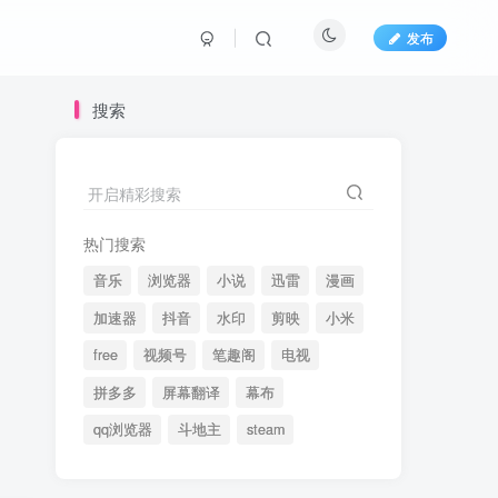
发布
搜索
开启精彩搜索
热门搜索
音乐
浏览器
小说
迅雷
漫画
加速器
抖音
水印
剪映
小米
free
视频号
笔趣阁
电视
拼多多
屏幕翻译
幕布
qq浏览器
斗地主
steam