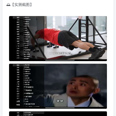
🌅【实测截图】