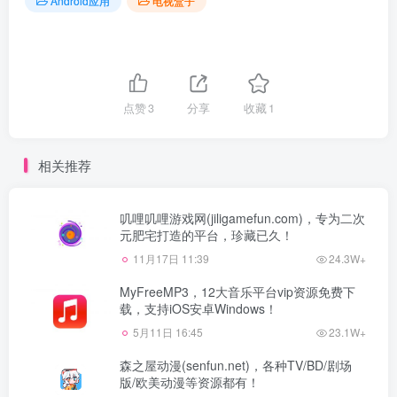
Android应用
电视盒子
点赞
3
分享
收藏
1
相关推荐
叽哩叽哩游戏网(jiligamefun.com)，专为二次
元肥宅打造的平台，珍藏已久！
11月17日 11:39
24.3W+
MyFreeMP3，12大音乐平台vip资源免费下
载，支持iOS安卓Windows！
5月11日 16:45
23.1W+
森之屋动漫(senfun.net)，各种TV/BD/剧场
版/欧美动漫等资源都有！