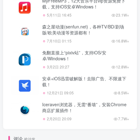
MyFreeMP3，12大音乐平台vip资源免费下
载，支持iOS安卓Windows！
5月11日 16:45
23.1W+
森之屋动漫(senfun.net)，各种TV/BD/剧场
版/欧美动漫等资源都有！
7月10日 01:15
16.8W+
免翻直接上“pixiv站”，支持iOS/安
卓/Windows！
3月2日 20:27
12.8W+
安卓+iOS迅雷破解版！去除广告、不限速下
载！
12月21日 09:05
8.5W+
Iceraven浏览器，无需“番墙”，安装Chrome
商店扩展插件！
2月20日 20:09
7.7W+
评论
抢沙发