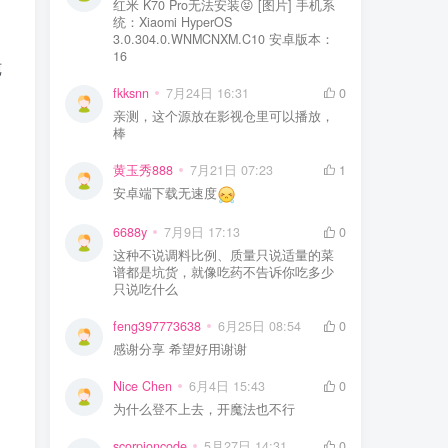
红米 K70 Pro无法安装😝 [图片] 手机系
统：Xiaomi HyperOS
3.0.304.0.WNMCNXM.C10 安卓版本：
16
纯
fkksnn
7月24日 16:31
0
亲测，这个源放在影视仓里可以播放，
棒
黄玉秀888
7月21日 07:23
1
安卓端下载无速度
6688y
7月9日 17:13
0
这种不说调料比例、质量只说适量的菜
谱都是坑货，就像吃药不告诉你吃多少
只说吃什么
feng397773638
6月25日 08:54
0
感谢分享 希望好用谢谢
Nice Chen
6月4日 15:43
0
为什么登不上去，开魔法也不行
scorpioncode
5月27日 14:31
0