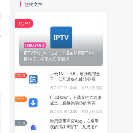
热榜文章
TOP1
开
1139人已阅读
IPTV Pro_v9.1.22，全设备通用IPTV直
播神器，搭配每日更新源
音
小云TV_1.0.5，最强电视盒
TOP2
子，低配设备也能流畅看
7月22日 13:09
1036人已阅读
FluxDown，下载界的六边形
TOP3
战士，直接跑满你的带宽
7月20日 12:00
943人已阅读
微思应用商店App，安卓手
TOP4
表的“应用暗门”，九成用户还
没发现