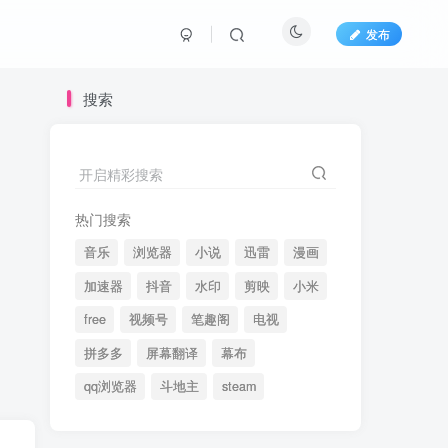
发布
搜索
开启精彩搜索
热门搜索
音乐
浏览器
小说
迅雷
漫画
加速器
抖音
水印
剪映
小米
free
视频号
笔趣阁
电视
拼多多
屏幕翻译
幕布
qq浏览器
斗地主
steam