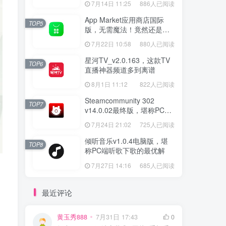
7月14日 11:25
886人已阅读
App Market应用商店国际
TOP5
版，无需魔法！竟然还是大
厂出品？
7月22日 10:58
880人已阅读
星河TV_v2.0.163，这款TV
TOP6
直播神器频道多到离谱
8月1日 11:12
822人已阅读
Steamcommunity 302
TOP7
v14.0.02最终版，堪称PC玩
家必备的网络工具箱
7月24日 21:02
725人已阅读
倾听音乐v1.0.4电脑版，堪
TOP8
称PC端听歌下歌的最优解
7月27日 14:16
685人已阅读
最近评论
黄玉秀888
7月31日 17:43
0