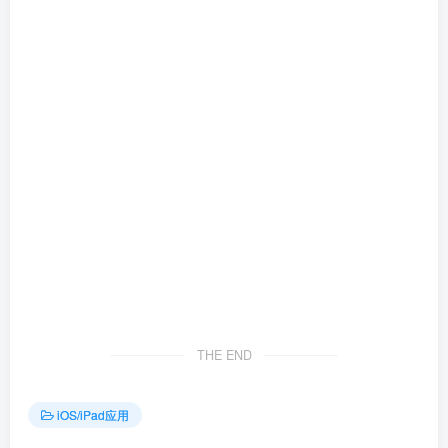
THE END
iOS/iPad应用