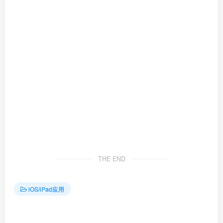
THE END
iOS/iPad应用