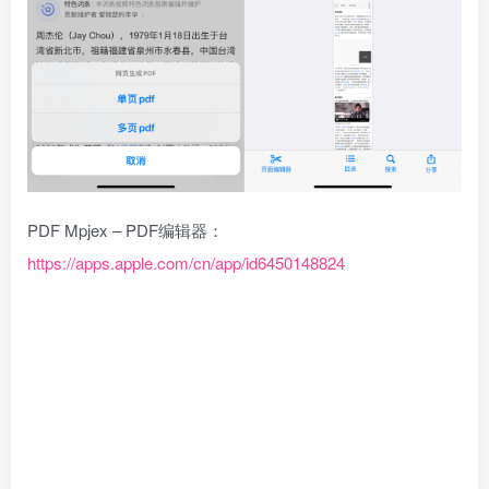
PDF Mpjex – PDF编辑器：
https://apps.apple.com/cn/app/id6450148824