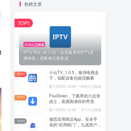
热榜文章
TOP1
1110人已阅读
IPTV Pro_v9.1.22，全设备通用IPTV直
避
播神器，搭配每日更新源
小云TV_1.0.5，最强电视盒
TOP2
子，低配设备也能流畅看
7月22日 13:09
1006人已阅读
FluxDown，下载界的六边形
TOP3
战士，直接跑满你的带宽
7月20日 12:00
917人已阅读
微思应用商店App，安卓手
TOP4
表的“应用暗门”，九成用户还
没发现