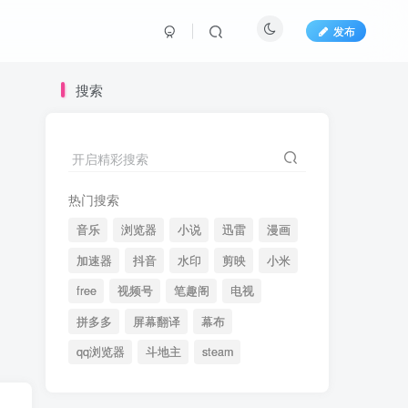
发布
搜索
开启精彩搜索
热门搜索
音乐
浏览器
小说
迅雷
漫画
加速器
抖音
水印
剪映
小米
free
视频号
笔趣阁
电视
拼多多
屏幕翻译
幕布
qq浏览器
斗地主
steam