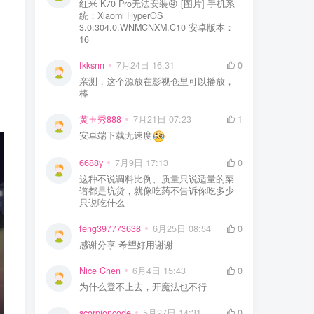
红米 K70 Pro无法安装😝 [图片] 手机系
统：Xiaomi HyperOS
3.0.304.0.WNMCNXM.C10 安卓版本：
16
fkksnn
7月24日 16:31
0
亲测，这个源放在影视仓里可以播放，
棒
黄玉秀888
7月21日 07:23
1
安卓端下载无速度
6688y
7月9日 17:13
0
这种不说调料比例、质量只说适量的菜
谱都是坑货，就像吃药不告诉你吃多少
只说吃什么
feng397773638
6月25日 08:54
0
感谢分享 希望好用谢谢
Nice Chen
6月4日 15:43
0
为什么登不上去，开魔法也不行
scorpioncode
5月27日 14:31
0