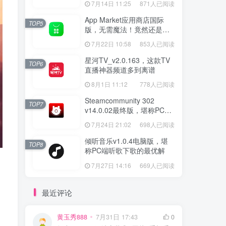
7月14日 11:25
871人已阅读
App Market应用商店国际
TOP5
版，无需魔法！竟然还是大
厂出品？
7月22日 10:58
853人已阅读
星河TV_v2.0.163，这款TV
TOP6
直播神器频道多到离谱
8月1日 11:12
778人已阅读
Steamcommunity 302
TOP7
v14.0.02最终版，堪称PC玩
家必备的网络工具箱
7月24日 21:02
698人已阅读
倾听音乐v1.0.4电脑版，堪
TOP8
称PC端听歌下歌的最优解
7月27日 14:16
669人已阅读
最近评论
黄玉秀888
7月31日 17:43
0