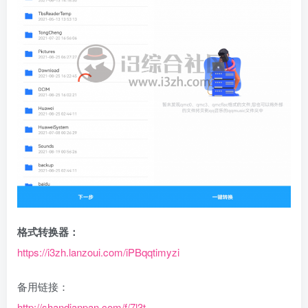
格式转换器：
https://i3zh.lanzoui.com/iPBqqtimyzi
备用链接：
http://shandianpan.com/f/7l3t