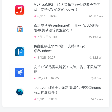
MyFreeMP3，12大音乐平台vip资源免费下
载，支持iOS安卓Windows！
5月11日 16:45
23.1W+
森之屋动漫(senfun.net)，各种TV/BD/剧场
版/欧美动漫等资源都有！
7月10日 01:15
16.8W+
免翻直接上“pixiv站”，支持iOS/安
卓/Windows！
3月2日 20:27
12.8W+
安卓+iOS迅雷破解版！去除广告、不限速下
载！
12月21日 09:05
8.5W+
Iceraven浏览器，无需“番墙”，安装Chrome
商店扩展插件！
2月20日 20:09
7.7W+