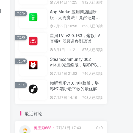
7月14日 11:25
912人已阅读
目
App Market应用商店国际
TOP5
版，无需魔法！竟然还是大
厂出品？
7月22日 10:58
899人已阅读
星河TV_v2.0.163，这款TV
TOP6
直播神器频道多到离谱
8月1日 11:12
875人已阅读
Steamcommunity 302
TOP7
v14.0.02最终版，堪称PC玩
家必备的网络工具箱
7月24日 21:02
746人已阅读
倾听音乐v1.0.4电脑版，堪
TOP8
称PC端听歌下歌的最优解
7月27日 14:16
708人已阅读
最近评论
黄玉秀888
7月31日 17:43
0