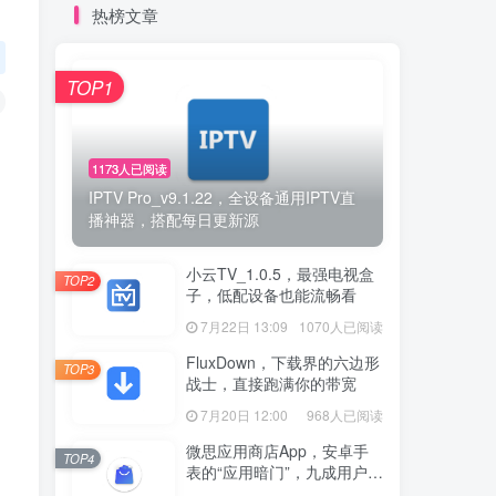
热榜文章
TOP1
1173人已阅读
IPTV Pro_v9.1.22，全设备通用IPTV直
播神器，搭配每日更新源
小云TV_1.0.5，最强电视盒
TOP2
子，低配设备也能流畅看
7月22日 13:09
1070人已阅读
FluxDown，下载界的六边形
TOP3
战士，直接跑满你的带宽
7月20日 12:00
968人已阅读
微思应用商店App，安卓手
TOP4
表的“应用暗门”，九成用户还
没发现