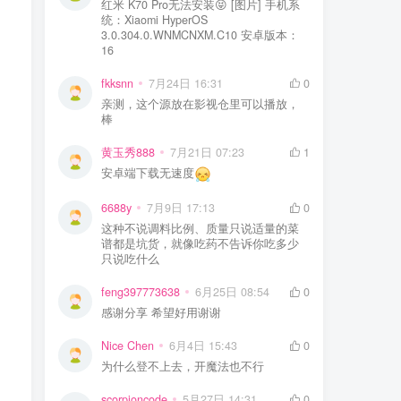
红米 K70 Pro无法安装😝 [图片] 手机系
统：Xiaomi HyperOS
3.0.304.0.WNMCNXM.C10 安卓版本：
16
fkksnn
7月24日 16:31
0
亲测，这个源放在影视仓里可以播放，
棒
黄玉秀888
7月21日 07:23
1
安卓端下载无速度
6688y
7月9日 17:13
0
这种不说调料比例、质量只说适量的菜
谱都是坑货，就像吃药不告诉你吃多少
只说吃什么
feng397773638
6月25日 08:54
0
感谢分享 希望好用谢谢
Nice Chen
6月4日 15:43
0
为什么登不上去，开魔法也不行
scorpioncode
5月27日 14:31
0