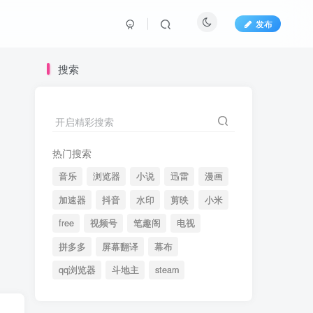
发布
搜索
开启精彩搜索
热门搜索
音乐
浏览器
小说
迅雷
漫画
加速器
抖音
水印
剪映
小米
free
视频号
笔趣阁
电视
拼多多
屏幕翻译
幕布
qq浏览器
斗地主
steam