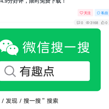
e上4.9分好评，限时免费下载！
关注
私信
0
3168
0