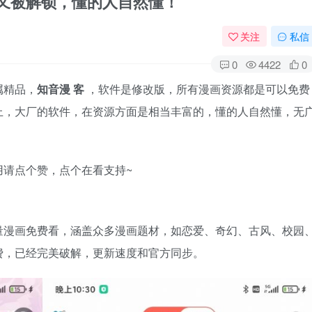
出品又被解锁，懂的人自然懂！
关注
私信
0
4422
0
属精品，
知音漫 客
，软件是修改版，所有漫画资源都是可以免费
上，大厂的软件，在资源方面是相当丰富的，懂的人自然懂，无
。
用请点个赞，点个在看支持~
量漫画免费看，涵盖众多漫画题材，如恋爱、奇幻、古风、校园
费，已经完美破解，更新速度和官方同步。