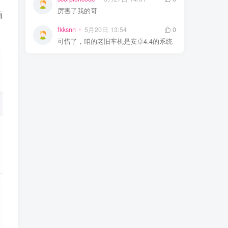
厉害了我的哥
画
fkksnn
5月20日 13:54
0
可惜了，咱的老旧车机是安卓4.4的系统