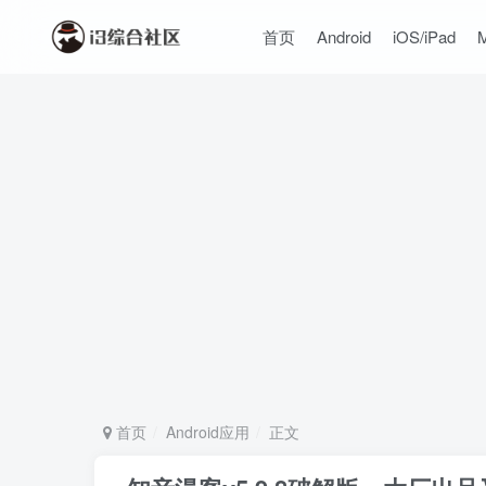
首页
Android
iOS/iPad
首页
Android应用
正文