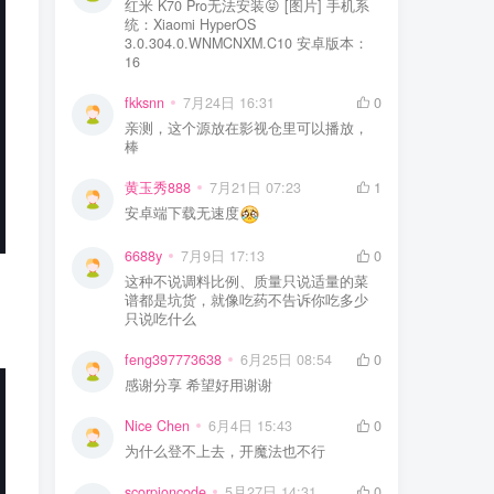
红米 K70 Pro无法安装😝 [图片] 手机系
统：Xiaomi HyperOS
3.0.304.0.WNMCNXM.C10 安卓版本：
16
fkksnn
7月24日 16:31
0
亲测，这个源放在影视仓里可以播放，
棒
黄玉秀888
7月21日 07:23
1
安卓端下载无速度
6688y
7月9日 17:13
0
这种不说调料比例、质量只说适量的菜
谱都是坑货，就像吃药不告诉你吃多少
只说吃什么
feng397773638
6月25日 08:54
0
感谢分享 希望好用谢谢
Nice Chen
6月4日 15:43
0
为什么登不上去，开魔法也不行
scorpioncode
5月27日 14:31
0