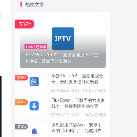
热榜文章
TOP1
1146人已阅读
IPTV Pro_v9.1.22，全设备通用IPTV直
播神器，搭配每日更新源
小云TV_1.0.5，最强电视盒
TOP2
子，低配设备也能流畅看
7月22日 13:09
1045人已阅读
FluxDown，下载界的六边形
TOP3
战士，直接跑满你的带宽
7月20日 12:00
947人已阅读
微思应用商店App，安卓手
TOP4
表的“应用暗门”，九成用户还
没发现