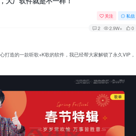
P，大厂软件就是不一样！
关注
私信
2
2.9W+
0
心打造的一款听歌+K歌的软件，我已经帮大家解锁了永久VIP，