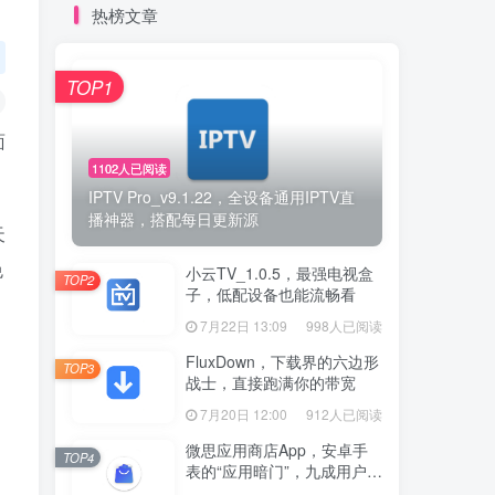
热榜文章
TOP1
面
1102人已阅读
IPTV Pro_v9.1.22，全设备通用IPTV直
播神器，搭配每日更新源
天
免
小云TV_1.0.5，最强电视盒
TOP2
子，低配设备也能流畅看
7月22日 13:09
998人已阅读
FluxDown，下载界的六边形
TOP3
战士，直接跑满你的带宽
7月20日 12:00
912人已阅读
微思应用商店App，安卓手
TOP4
表的“应用暗门”，九成用户还
没发现