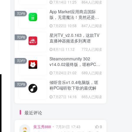
7月14日 11:25
864人已阅读
App Market应用商店国际
TOP5
版，无需魔法！竟然还是大
厂出品？
7月22日 10:58
847人已阅读
星河TV_v2.0.163，这款TV
TOP6
直播神器频道多到离谱
8月1日 11:12
772人已阅读
Steamcommunity 302
TOP7
v14.0.02最终版，堪称PC玩
家必备的网络工具箱
7月24日 21:02
689人已阅读
倾听音乐v1.0.4电脑版，堪
TOP8
称PC端听歌下歌的最优解
7月27日 14:16
665人已阅读
最近评论
黄玉秀888
7月31日 17:43
0