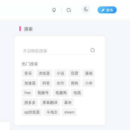
发布
搜索
开启精彩搜索
热门搜索
音乐
浏览器
小说
迅雷
漫画
加速器
抖音
水印
剪映
小米
free
视频号
笔趣阁
电视
拼多多
屏幕翻译
幕布
qq浏览器
斗地主
steam