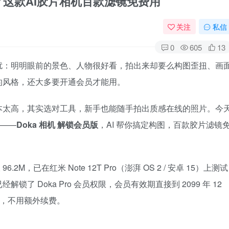
车？这款AI胶片相机百款滤镜免费用
关注
私信
0
605
13
扰：明明眼前的景色、人物很好看，拍出来却要么构图歪扭、画
的风格，还大多要开通会员才能用。
本太高，其实选对工具，新手也能随手拍出质感在线的照片。今
 ——
Doka 相机 解锁会员版
，AI 帮你搞定构图，百款胶片滤镜
.2M，已在红米 Note 12T Pro（澎湃 OS 2 / 安卓 15）上测试
 Doka Pro 会员权限，会员有效期直接到 2099 年 12
告，不用额外续费。