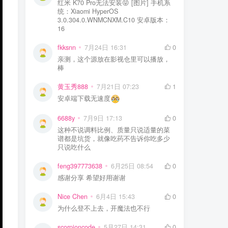
红米 K70 Pro无法安装😝 [图片] 手机系
统：Xiaomi HyperOS
3.0.304.0.WNMCNXM.C10 安卓版本：
16
fkksnn
7月24日 16:31
0
亲测，这个源放在影视仓里可以播放，
棒
黄玉秀888
7月21日 07:23
1
安卓端下载无速度
6688y
7月9日 17:13
0
这种不说调料比例、质量只说适量的菜
谱都是坑货，就像吃药不告诉你吃多少
只说吃什么
feng397773638
6月25日 08:54
0
感谢分享 希望好用谢谢
Nice Chen
6月4日 15:43
0
为什么登不上去，开魔法也不行
scorpioncode
5月27日 14:31
0