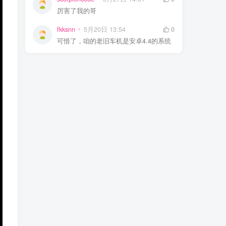
厉害了我的哥
fkksnn
5月20日 13:54
0
可惜了，咱的老旧车机是安卓4.4的系统