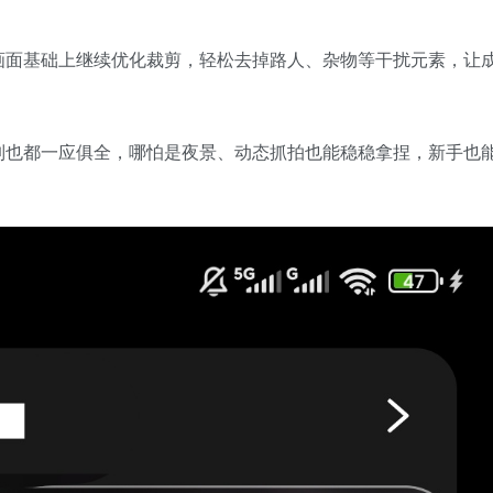
画面基础上继续优化裁剪，轻松去掉路人、杂物等干扰元素，让
制也都一应俱全，哪怕是夜景、动态抓拍也能稳稳拿捏，新手也