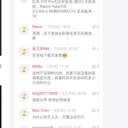
红米 K70 Pro无法安装😝 [图片] 手机系
统：Xiaomi HyperOS
3.0.304.0.WNMCNXM.C10 安卓版本：
16
fkksnn
7月24日 16:31
0
亲测，这个源放在影视仓里可以播放，
棒
黄玉秀888
7月21日 07:23
1
安卓端下载无速度
图
6688y
7月9日 17:13
0
这种不说调料比例、质量只说适量的菜
谱都是坑货，就像吃药不告诉你吃多少
只说吃什么
feng397773638
6月25日 08:54
0
感谢分享 希望好用谢谢
Nice Chen
6月4日 15:43
0
为什么登不上去，开魔法也不行
scorpioncode
5月27日 14:31
0