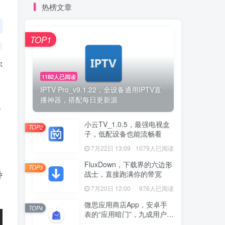
热榜文章
TOP1
你
1182人已阅读
IPTV Pro_v9.1.22，全设备通用IPTV直
播神器，搭配每日更新源
视
小云TV_1.0.5，最强电视盒
TOP2
子，低配设备也能流畅看
7月22日 13:09
1079人已阅读
FluxDown，下载界的六边形
TOP3
战士，直接跑满你的带宽
种
7月20日 12:00
976人已阅读
微思应用商店App，安卓手
TOP4
表的“应用暗门”，九成用户还
没发现