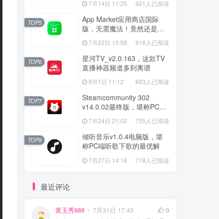
7月14日 11:25
921人已阅读
App Market应用商店国际
TOP5
版，无需魔法！竟然还是大
厂出品？
7月22日 10:58
916人已阅读
星河TV_v2.0.163，这款TV
TOP6
直播神器频道多到离谱
8月1日 11:12
883人已阅读
Steamcommunity 302
TOP7
v14.0.02最终版，堪称PC玩
家必备的网络工具箱
7月24日 21:02
755人已阅读
倾听音乐v1.0.4电脑版，堪
TOP8
称PC端听歌下歌的最优解
7月27日 14:16
718人已阅读
最近评论
黄玉秀888
7月31日 17:43
0