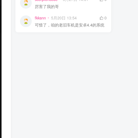
厉害了我的哥
fkksnn
5月20日 13:54
0
可惜了，咱的老旧车机是安卓4.4的系统