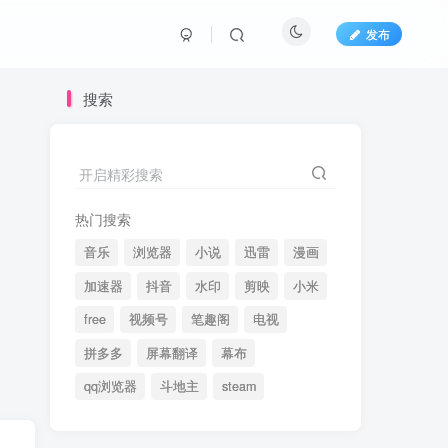
发布
搜索
开启精彩搜索
热门搜索
音乐
浏览器
小说
迅雷
漫画
加速器
抖音
水印
剪映
小米
free
视频号
笔趣阁
电视
拼多多
屏幕翻译
幕布
qq浏览器
斗地主
steam