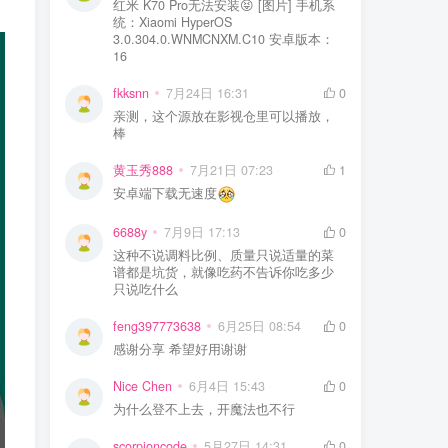
红米 K70 Pro无法安装😝 [图片] 手机系
统：Xiaomi HyperOS
3.0.304.0.WNMCNXM.C10 安卓版本：
16
fkksnn
7月24日 16:31
0
亲测，这个源放在影视仓里可以播放，
棒
黄玉秀888
7月21日 07:23
1
安卓端下载无速度
6688y
7月9日 17:13
0
这种不说调料比例、质量只说适量的菜
谱都是坑货，就像吃药不告诉你吃多少
只说吃什么
feng397773638
6月25日 08:54
0
感谢分享 希望好用谢谢
Nice Chen
6月4日 15:43
0
为什么登不上去，开魔法也不行
scorpioncode
5月27日 14:31
0