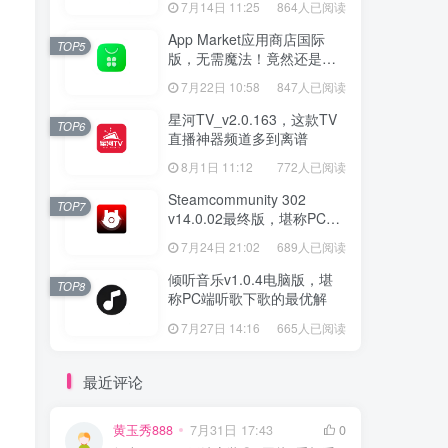
7月14日 11:25
864人已阅读
App Market应用商店国际
TOP5
版，无需魔法！竟然还是大
厂出品？
7月22日 10:58
847人已阅读
星河TV_v2.0.163，这款TV
TOP6
直播神器频道多到离谱
8月1日 11:12
772人已阅读
Steamcommunity 302
TOP7
v14.0.02最终版，堪称PC玩
家必备的网络工具箱
7月24日 21:02
689人已阅读
倾听音乐v1.0.4电脑版，堪
TOP8
称PC端听歌下歌的最优解
7月27日 14:16
665人已阅读
最近评论
黄玉秀888
7月31日 17:43
0