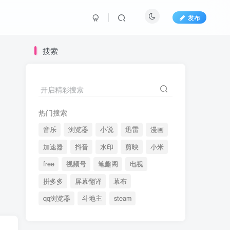
发布
搜索
开启精彩搜索
热门搜索
音乐
浏览器
小说
迅雷
漫画
加速器
抖音
水印
剪映
小米
free
视频号
笔趣阁
电视
拼多多
屏幕翻译
幕布
qq浏览器
斗地主
steam