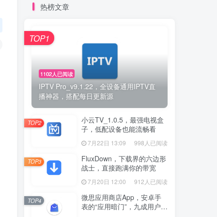
热榜文章
TOP1
1102人已阅读
IPTV Pro_v9.1.22，全设备通用IPTV直
播神器，搭配每日更新源
」
小云TV_1.0.5，最强电视盒
TOP2
子，低配设备也能流畅看
7月22日 13:09
998人已阅读
FluxDown，下载界的六边形
TOP3
战士，直接跑满你的带宽
7月20日 12:00
912人已阅读
微思应用商店App，安卓手
TOP4
表的“应用暗门”，九成用户还
没发现