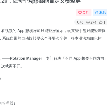
向v1.20，让每个App都能自定义横竖屏
关注
私信
0
274
1
看视频的 App 想横屏却只能竖屏显示，玩某些手游只能竖着操
 系统自带的自动旋转要么全开要么全关，根本没法精细化控
 ——
Rotation Manager
，专门解决「不同 App 想要不同方向
一次就离不开。
卓）
幕方向管理器）