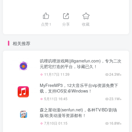
点赞
1
分享
收藏
相关推荐
叽哩叽哩游戏网(jiligamefun.com)，专为二次
元肥宅打造的平台，珍藏已久！
11月17日 11:39
24.3W+
MyFreeMP3，12大音乐平台vip资源免费下
载，支持iOS安卓Windows！
5月11日 16:45
23.1W+
森之屋动漫(senfun.net)，各种TV/BD/剧场
版/欧美动漫等资源都有！
7月10日 01:15
16.8W+