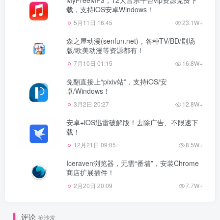
MyFreeMP3，12大音乐平台vip资源免费下
载，支持iOS安卓Windows！
5月11日 16:45
23.1W+
森之屋动漫(senfun.net)，各种TV/BD/剧场
版/欧美动漫等资源都有！
7月10日 01:15
16.8W+
免翻直接上“pixiv站”，支持iOS/安
卓/Windows！
3月2日 20:27
12.8W+
安卓+iOS迅雷破解版！去除广告、不限速下
载！
12月21日 09:05
8.5W+
Iceraven浏览器，无需“番墙”，安装Chrome
商店扩展插件！
2月20日 20:09
7.7W+
评论
抢沙发