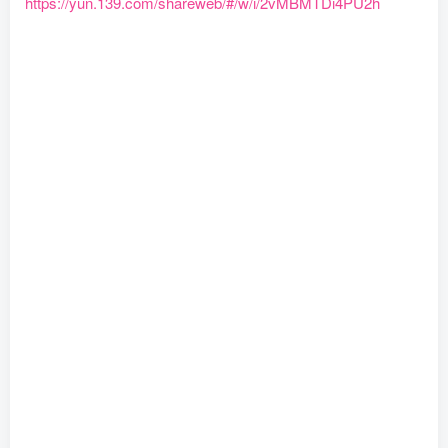
https://yun.139.com/shareweb/#/w/i/2vMBMTDi4PU2h