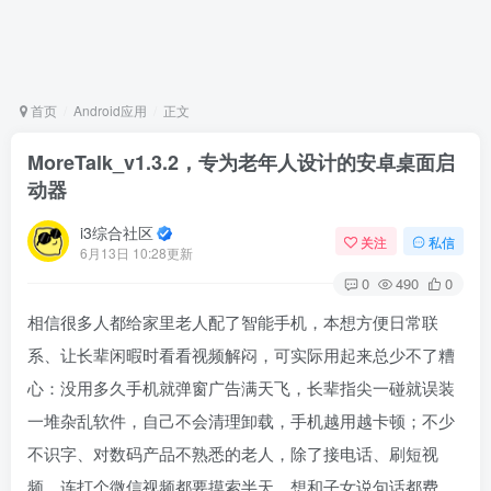
首页
Android应用
正文
MoreTalk_v1.3.2，专为老年人设计的安卓桌面启
动器
i3综合社区
关注
私信
6月13日 10:28更新
0
490
0
相信很多人都给家里老人配了智能手机，本想方便日常联
系、让长辈闲暇时看看视频解闷，可实际用起来总少不了糟
心：没用多久手机就弹窗广告满天飞，长辈指尖一碰就误装
一堆杂乱软件，自己不会清理卸载，手机越用越卡顿；不少
不识字、对数码产品不熟悉的老人，除了接电话、刷短视
频，连打个微信视频都要摸索半天，想和子女说句话都费