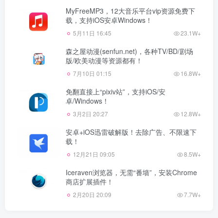
MyFreeMP3，12大音乐平台vip资源免费下
载，支持iOS安卓Windows！
5月11日 16:45
23.1W+
森之屋动漫(senfun.net)，各种TV/BD/剧场
版/欧美动漫等资源都有！
7月10日 01:15
16.8W+
免翻直接上“pixiv站”，支持iOS/安
卓/Windows！
3月2日 20:27
12.8W+
安卓+iOS迅雷破解版！去除广告、不限速下
载！
12月21日 09:05
8.5W+
Iceraven浏览器，无需“番墙”，安装Chrome
商店扩展插件！
2月20日 20:09
7.7W+