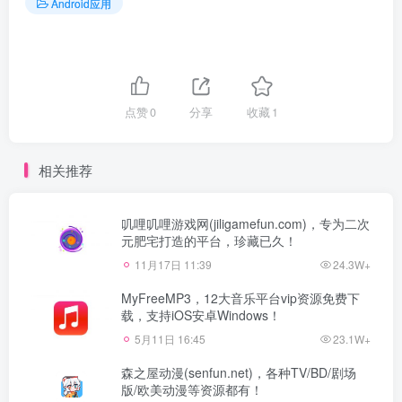
Android应用
点赞
0
分享
收藏
1
相关推荐
叽哩叽哩游戏网(jiligamefun.com)，专为二次
元肥宅打造的平台，珍藏已久！
11月17日 11:39
24.3W+
MyFreeMP3，12大音乐平台vip资源免费下
载，支持iOS安卓Windows！
5月11日 16:45
23.1W+
森之屋动漫(senfun.net)，各种TV/BD/剧场
版/欧美动漫等资源都有！