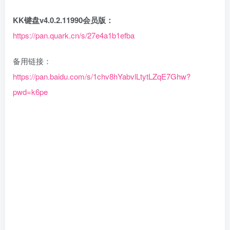
KK键盘v4.0.2.11990会员版：
https://pan.quark.cn/s/27e4a1b1efba
备用链接：
https://pan.baidu.com/s/1chv8hYabvlLtytLZqE7Ghw?
pwd=k6pe