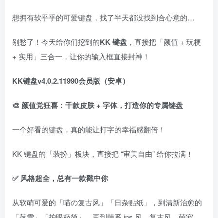
想拥有软乎乎的可爱键盘，找了半天都没找到合心意的…
别愁了！今天给你们挖到的
KK 键盘
，直接把「颜值 + 玩梗
+ 实用」三合一，让你的输入框直接封神！
KK键盘v4.0.2.11990会员版（安卓）
🎨 颜值党狂喜：千款皮肤 + 字体，打造你的专属键盘
一个好看的键盘，真的能让打字的幸福感翻倍！
KK 键盘的「装扮」板块，直接把 “审美自由” 给你拉满！
✅ 风格超全，总有一款戳中你
从软萌可爱的「喵の复古风」「日杂贴纸」，到清新治愈的
「落雪」「护眼极简」，再到韩系 ins 风、复古风、萌宠