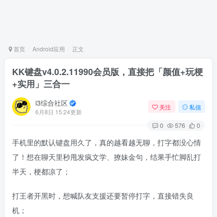
首页
Android应用
正文
KK键盘v4.0.2.11990会员版，直接把「颜值+玩梗
+实用」三合一
i3综合社区
关注
私信
6月8日 15:24更新
0
576
0
手机里的默认键盘用久了，真的越看越无聊，打字都没心情
了！想在聊天里秒甩发疯文学、撩妹金句，结果手忙脚乱打
半天，梗都凉了；
打王者开黑时，想喊队友支援还要暂停打字，直接错失良
机；