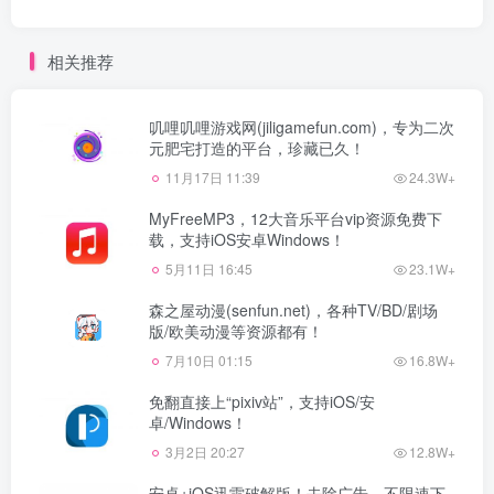
相关推荐
叽哩叽哩游戏网(jiligamefun.com)，专为二次
元肥宅打造的平台，珍藏已久！
11月17日 11:39
24.3W+
MyFreeMP3，12大音乐平台vip资源免费下
载，支持iOS安卓Windows！
5月11日 16:45
23.1W+
森之屋动漫(senfun.net)，各种TV/BD/剧场
版/欧美动漫等资源都有！
7月10日 01:15
16.8W+
免翻直接上“pixiv站”，支持iOS/安
卓/Windows！
3月2日 20:27
12.8W+
安卓+iOS迅雷破解版！去除广告、不限速下