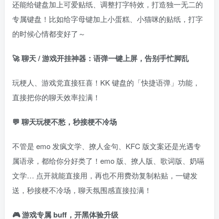
还能给键盘加上可爱贴纸、调整打字特效，打造独一无二的
专属键盘！比如给字母键加上小蛋糕、小猫咪的贴纸，打字
的时候心情都变好了～
🚀 聊天 / 游戏开挂神器：语弹一键上屏，告别手忙脚乱
玩梗人、游戏党直接狂喜！KK 键盘的「快捷语弹」功能，
直接把你的聊天效率拉满！
💬 聊天玩梗不愁，秒接梗不冷场
不管是 emo 发疯文学、撩人金句、KFC 版文案还是光遇专
属语录，都给你分好类了！emo 版、撩人版、歌词版、奶嗝
文学… 点开就能直接用，再也不用费劲复制粘贴，一键发
送，秒接梗不冷场，聊天氛围感直接拉满！
🎮 游戏专属 buff，开黑体验升级