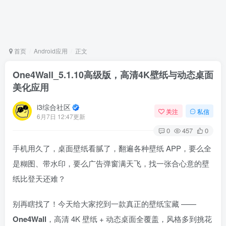
首页
Android应用
正文
One4Wall_5.1.10高级版，高清4K壁纸与动态桌面
美化应用
i3综合社区
关注
私信
6月7日 12:47更新
0
457
0
手机用久了，桌面壁纸看腻了，翻遍各种壁纸 APP，要么全
是糊图、带水印，要么广告弹窗满天飞，找一张合心意的壁
纸比登天还难？
别再瞎找了！今天给大家挖到一款真正的壁纸宝藏 ——
One4Wall
，高清 4K 壁纸 + 动态桌面全覆盖，风格多到挑花