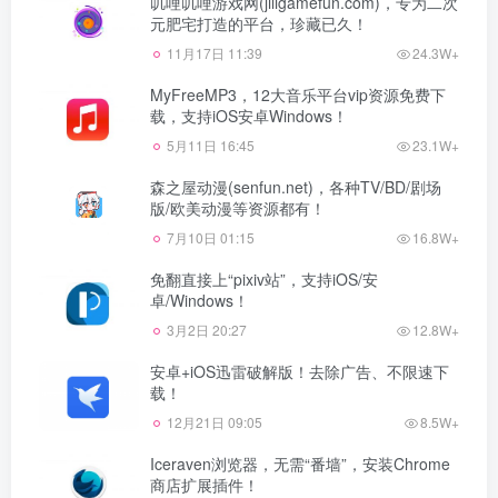
叽哩叽哩游戏网(jiligamefun.com)，专为二次
元肥宅打造的平台，珍藏已久！
11月17日 11:39
24.3W+
MyFreeMP3，12大音乐平台vip资源免费下
载，支持iOS安卓Windows！
5月11日 16:45
23.1W+
森之屋动漫(senfun.net)，各种TV/BD/剧场
版/欧美动漫等资源都有！
7月10日 01:15
16.8W+
免翻直接上“pixiv站”，支持iOS/安
卓/Windows！
3月2日 20:27
12.8W+
安卓+iOS迅雷破解版！去除广告、不限速下
载！
12月21日 09:05
8.5W+
Iceraven浏览器，无需“番墙”，安装Chrome
商店扩展插件！