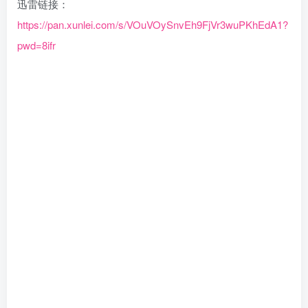
迅雷链接：
https://pan.xunlei.com/s/VOuVOySnvEh9FjVr3wuPKhEdA1?
pwd=8ifr