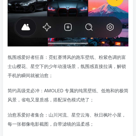
氛围感爱好者狂喜：霓虹赛博风的跑车壁纸、粉紫色调的富
士山樱花、星空下的少年动漫场景，氛围感直接拉满，解锁
手机的瞬间就被治愈；
简约高级党必冲：AMOLED 专属的纯黑壁纸、低饱和的极简
风景，省电又显质感，搭配深色模式绝了；
治愈系爱好者集合：山川河流、星空云海、秋日枫叶小屋，
每一张都像电影截图，自带滤镜的温柔感；