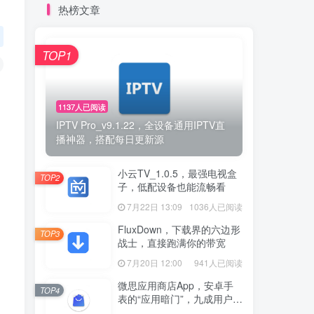
热榜文章
TOP1
1137人已阅读
IPTV Pro_v9.1.22，全设备通用IPTV直
播神器，搭配每日更新源
小云TV_1.0.5，最强电视盒
TOP2
子，低配设备也能流畅看
7月22日 13:09
1036人已阅读
FluxDown，下载界的六边形
TOP3
战士，直接跑满你的带宽
7月20日 12:00
941人已阅读
微思应用商店App，安卓手
TOP4
表的“应用暗门”，九成用户还
没发现