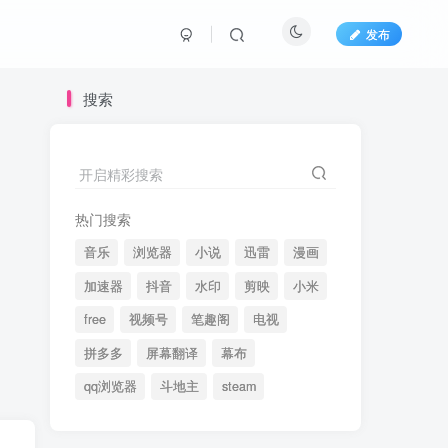
发布
搜索
开启精彩搜索
热门搜索
音乐
浏览器
小说
迅雷
漫画
加速器
抖音
水印
剪映
小米
free
视频号
笔趣阁
电视
拼多多
屏幕翻译
幕布
qq浏览器
斗地主
steam