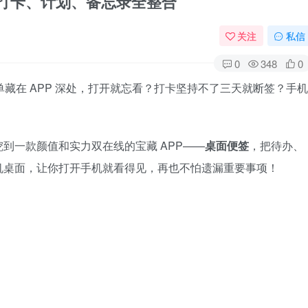
办、打卡、计划、备忘录全整合
关注
私信
0
348
0
清单藏在 APP 深处，打开就忘看？打卡坚持不了三天就断签？手机
到一款颜值和实力双在线的宝藏 APP——
桌面便签
，把待办、
机桌面，让你打开手机就看得见，再也不怕遗漏重要事项！