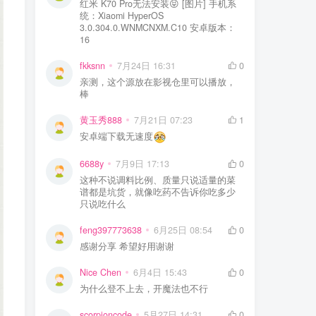
红米 K70 Pro无法安装😝 [图片] 手机系
统：Xiaomi HyperOS
3.0.304.0.WNMCNXM.C10 安卓版本：
16
fkksnn
7月24日 16:31
0
亲测，这个源放在影视仓里可以播放，
棒
黄玉秀888
7月21日 07:23
1
安卓端下载无速度
6688y
7月9日 17:13
0
这种不说调料比例、质量只说适量的菜
谱都是坑货，就像吃药不告诉你吃多少
只说吃什么
feng397773638
6月25日 08:54
0
感谢分享 希望好用谢谢
Nice Chen
6月4日 15:43
0
为什么登不上去，开魔法也不行
scorpioncode
5月27日 14:31
0