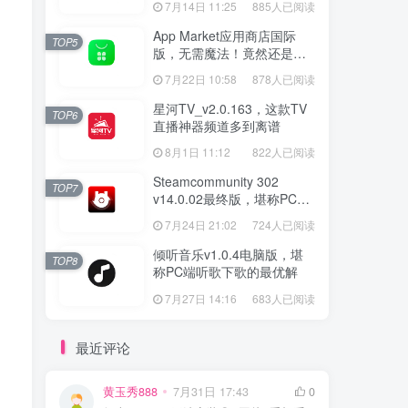
7月14日 11:25
885人已阅读
App Market应用商店国际
TOP5
版，无需魔法！竟然还是大
厂出品？
7月22日 10:58
878人已阅读
星河TV_v2.0.163，这款TV
TOP6
直播神器频道多到离谱
8月1日 11:12
822人已阅读
Steamcommunity 302
TOP7
v14.0.02最终版，堪称PC玩
家必备的网络工具箱
7月24日 21:02
724人已阅读
倾听音乐v1.0.4电脑版，堪
TOP8
称PC端听歌下歌的最优解
7月27日 14:16
683人已阅读
最近评论
黄玉秀888
7月31日 17:43
0