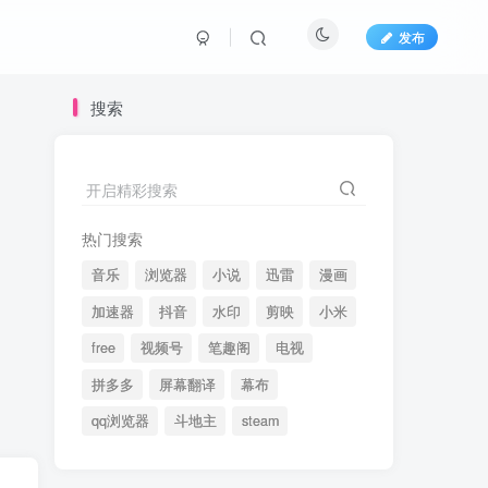
发布
搜索
开启精彩搜索
热门搜索
音乐
浏览器
小说
迅雷
漫画
加速器
抖音
水印
剪映
小米
free
视频号
笔趣阁
电视
拼多多
屏幕翻译
幕布
qq浏览器
斗地主
steam