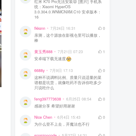
红米 K70 Pro无法安装😝 [图片] 手机系
统：Xiaomi HyperOS
3.0.304.0.WNMCNXM.C10 安卓版本：
16
fkksnn
7月24日 16:31
0
亲测，这个源放在影视仓里可以播放，
棒
黄玉秀888
7月21日 07:23
1
安卓端下载无速度
6688y
7月9日 17:13
0
这种不说调料比例、质量只说适量的菜
谱都是坑货，就像吃药不告诉你吃多少
只说吃什么
feng397773638
6月25日 08:54
0
感谢分享 希望好用谢谢
Nice Chen
6月4日 15:43
0
为什么登不上去，开魔法也不行
scorpioncode
5月27日 14:31
0