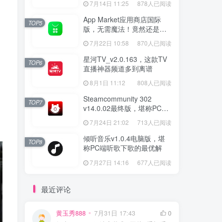
7月14日 11:25
878人已阅读
App Market应用商店国际
TOP5
版，无需魔法！竟然还是大
厂出品？
7月22日 10:58
870人已阅读
星河TV_v2.0.163，这款TV
TOP6
直播神器频道多到离谱
8月1日 11:12
808人已阅读
Steamcommunity 302
TOP7
v14.0.02最终版，堪称PC玩
家必备的网络工具箱
7月24日 21:02
713人已阅读
倾听音乐v1.0.4电脑版，堪
TOP8
称PC端听歌下歌的最优解
7月27日 14:16
677人已阅读
最近评论
黄玉秀888
7月31日 17:43
0