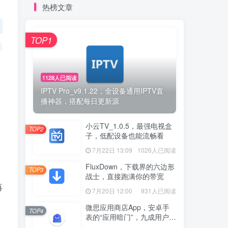
热榜文章
TOP1
1128人已阅读
IPTV Pro_v9.1.22，全设备通用IPTV直
播神器，搭配每日更新源
小云TV_1.0.5，最强电视盒
TOP2
子，低配设备也能流畅看
7月22日 13:09
1026人已阅读
FluxDown，下载界的六边形
TOP3
战士，直接跑满你的带宽
再
7月20日 12:00
931人已阅读
微思应用商店App，安卓手
TOP4
表的“应用暗门”，九成用户还
没发现