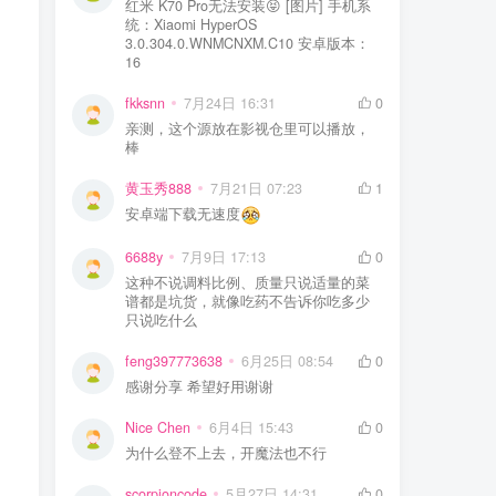
红米 K70 Pro无法安装😝 [图片] 手机系
统：Xiaomi HyperOS
3.0.304.0.WNMCNXM.C10 安卓版本：
16
fkksnn
7月24日 16:31
0
亲测，这个源放在影视仓里可以播放，
棒
黄玉秀888
7月21日 07:23
1
安卓端下载无速度
6688y
7月9日 17:13
0
这种不说调料比例、质量只说适量的菜
谱都是坑货，就像吃药不告诉你吃多少
只说吃什么
feng397773638
6月25日 08:54
0
感谢分享 希望好用谢谢
Nice Chen
6月4日 15:43
0
为什么登不上去，开魔法也不行
scorpioncode
5月27日 14:31
0