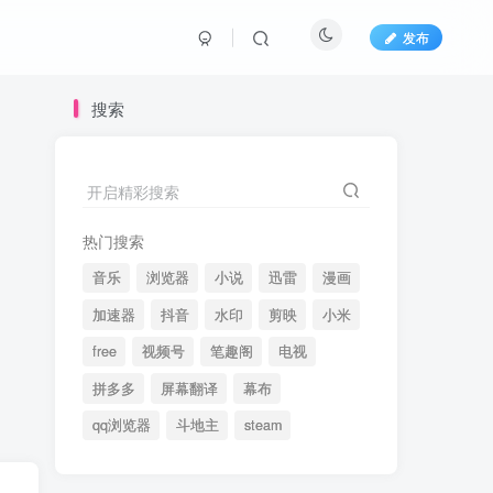
发布
搜索
开启精彩搜索
热门搜索
音乐
浏览器
小说
迅雷
漫画
加速器
抖音
水印
剪映
小米
free
视频号
笔趣阁
电视
拼多多
屏幕翻译
幕布
qq浏览器
斗地主
steam