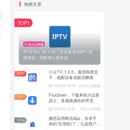
热榜文章
TOP1
费
1116人已阅读
IPTV Pro_v9.1.22，全设备通用IPTV直
播神器，搭配每日更新源
小云TV_1.0.5，最强电视盒
TOP2
子，低配设备也能流畅看
7月22日 13:09
1012人已阅读
FluxDown，下载界的六边形
TOP3
战士，直接跑满你的带宽
7月20日 12:00
922人已阅读
微思应用商店App，安卓手
TOP4
表的“应用暗门”，九成用户还
没发现