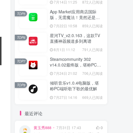
7月14日 11:25
872人已阅读
App Market应用商店国际
TOP5
版，无需魔法！竟然还是大
厂出品？
7月22日 10:58
859人已阅读
星河TV_v2.0.163，这款TV
TOP6
直播神器频道多到离谱
8月1日 11:12
791人已阅读
Steamcommunity 302
TOP7
v14.0.02最终版，堪称PC玩
家必备的网络工具箱
7月24日 21:02
706人已阅读
倾听音乐v1.0.4电脑版，堪
TOP8
称PC端听歌下歌的最优解
7月27日 14:16
669人已阅读
最近评论
黄玉秀888
7月31日 17:43
0