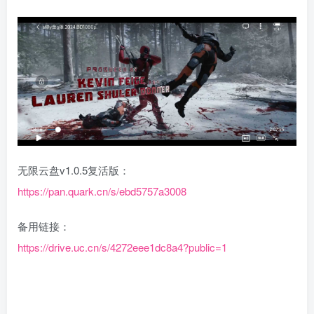
无限云盘v1.0.5复活版：
https://pan.quark.cn/s/ebd5757a3008
备用链接：
https://drive.uc.cn/s/4272eee1dc8a4?public=1