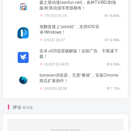
森之屋动漫(senfun.net)，各种TV/BD/剧场
版/欧美动漫等资源都有！
7月10日 01:15
16.8W+
免翻直接上“pixiv站”，支持iOS/安
卓/Windows！
3月2日 20:27
12.8W+
安卓+iOS迅雷破解版！去除广告、不限速下
载！
12月21日 09:05
8.5W+
Iceraven浏览器，无需“番墙”，安装Chrome
商店扩展插件！
2月20日 20:09
7.7W+
评论
抢沙发
请登录后发表评论