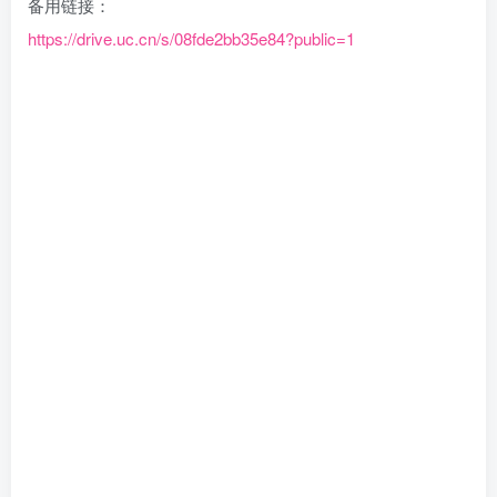
备用链接：
https://drive.uc.cn/s/08fde2bb35e84?public=1