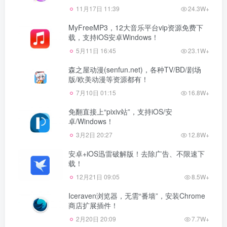
11月17日 11:39
24.3W+
MyFreeMP3，12大音乐平台vip资源免费下
载，支持iOS安卓Windows！
5月11日 16:45
23.1W+
森之屋动漫(senfun.net)，各种TV/BD/剧场
版/欧美动漫等资源都有！
7月10日 01:15
16.8W+
免翻直接上“pixiv站”，支持iOS/安
卓/Windows！
3月2日 20:27
12.8W+
安卓+iOS迅雷破解版！去除广告、不限速下
载！
12月21日 09:05
8.5W+
Iceraven浏览器，无需“番墙”，安装Chrome
商店扩展插件！
2月20日 20:09
7.7W+