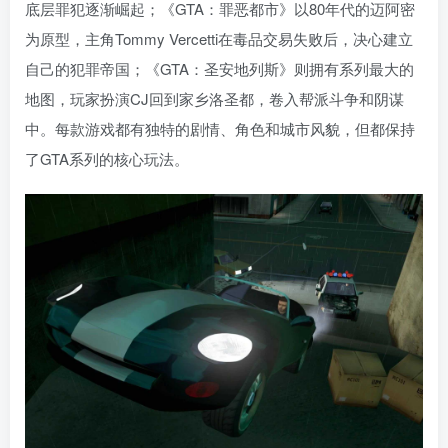
底层罪犯逐渐崛起；《GTA：罪恶都市》以80年代的迈阿密
为原型，主角Tommy Vercetti在毒品交易失败后，决心建立
自己的犯罪帝国；《GTA：圣安地列斯》则拥有系列最大的
地图，玩家扮演CJ回到家乡洛圣都，卷入帮派斗争和阴谋
中。每款游戏都有独特的剧情、角色和城市风貌，但都保持
了GTA系列的核心玩法。