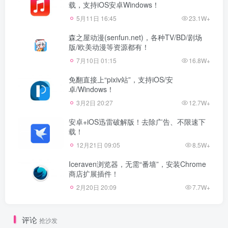
载，支持iOS安卓Windows！
5月11日 16:45
23.1W+
森之屋动漫(senfun.net)，各种TV/BD/剧场
版/欧美动漫等资源都有！
7月10日 01:15
16.8W+
免翻直接上“pixiv站”，支持iOS/安
卓/Windows！
3月2日 20:27
12.7W+
安卓+iOS迅雷破解版！去除广告、不限速下
载！
12月21日 09:05
8.5W+
Iceraven浏览器，无需“番墙”，安装Chrome
商店扩展插件！
2月20日 20:09
7.7W+
评论
抢沙发