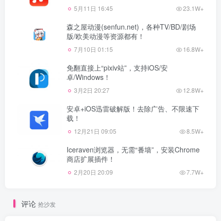
5月11日 16:45
23.1W+
森之屋动漫(senfun.net)，各种TV/BD/剧场
版/欧美动漫等资源都有！
7月10日 01:15
16.8W+
免翻直接上“pixiv站”，支持iOS/安
卓/Windows！
3月2日 20:27
12.8W+
安卓+iOS迅雷破解版！去除广告、不限速下
载！
12月21日 09:05
8.5W+
Iceraven浏览器，无需“番墙”，安装Chrome
商店扩展插件！
2月20日 20:09
7.7W+
评论
抢沙发