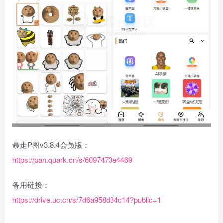
暴走P图v3.8.4会员版：
https://pan.quark.cn/s/6097473e4469
备用链接：
https://drive.uc.cn/s/7d6a958d34c14?public=1