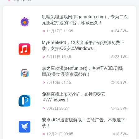
叽哩叽哩游戏网(jiligamefun.com)，专为二次
元肥宅打造的平台，珍藏已久！
11月17日 11:39
24.3W+
MyFreeMP3，12大音乐平台vip资源免费下
载，支持iOS安卓Windows！
5月11日 16:45
23.1W+
森之屋动漫(senfun.net)，各种TV/BD/剧场
版/欧美动漫等资源都有！
7月10日 01:15
16.8W+
免翻直接上“pixiv站”，支持iOS/安
卓/Windows！
3月2日 20:27
12.8W+
安卓+iOS迅雷破解版！去除广告、不限速下
载！
12月21日 09:05
8.5W+