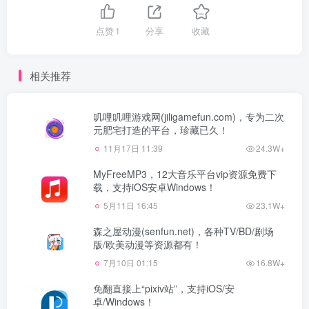
点赞
1
分享
收藏
相关推荐
叽哩叽哩游戏网(jiligamefun.com)，专为二次
元肥宅打造的平台，珍藏已久！
11月17日 11:39
24.3W+
MyFreeMP3，12大音乐平台vip资源免费下
载，支持iOS安卓Windows！
5月11日 16:45
23.1W+
森之屋动漫(senfun.net)，各种TV/BD/剧场
版/欧美动漫等资源都有！
7月10日 01:15
16.8W+
免翻直接上“pixiv站”，支持iOS/安
卓/Windows！