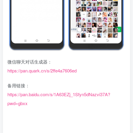
微信聊天对话生成器：
https://pan.quark.cn/s/2ffe4a7606ed
备用链接：
https://pan.baidu.com/s/1A63EZj_1Sfyn5dNazvi37A?
pwd=gbxx