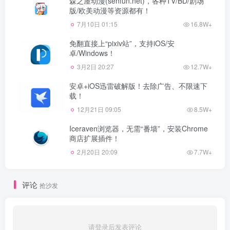
森之屋动漫(senfun.net)，各种TV/BD/剧场
版/欧美动漫等资源都有！
7月10日 01:15
16.8W+
免翻直接上“pixiv站”，支持iOS/安
卓/Windows！
3月2日 20:27
12.7W+
安卓+iOS迅雷破解版！去除广告、不限速下
载！
12月21日 09:05
8.5W+
Iceraven浏览器，无需“番墙”，安装Chrome
商店扩展插件！
2月20日 20:09
7.7W+
评论
抢沙发
请登录后发表评论