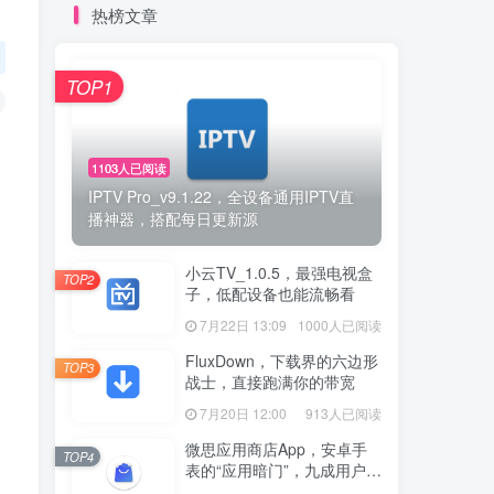
热榜文章
TOP1
1103人已阅读
IPTV Pro_v9.1.22，全设备通用IPTV直
播神器，搭配每日更新源
小云TV_1.0.5，最强电视盒
TOP2
子，低配设备也能流畅看
7月22日 13:09
1000人已阅读
FluxDown，下载界的六边形
TOP3
战士，直接跑满你的带宽
7月20日 12:00
913人已阅读
微思应用商店App，安卓手
TOP4
表的“应用暗门”，九成用户还
没发现