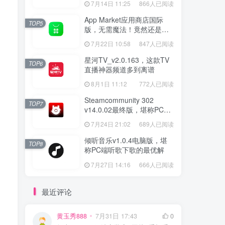
7月14日 11:25
866人已阅读
App Market应用商店国际
TOP5
版，无需魔法！竟然还是大
厂出品？
7月22日 10:58
847人已阅读
星河TV_v2.0.163，这款TV
TOP6
直播神器频道多到离谱
8月1日 11:12
772人已阅读
Steamcommunity 302
TOP7
v14.0.02最终版，堪称PC玩
家必备的网络工具箱
7月24日 21:02
689人已阅读
倾听音乐v1.0.4电脑版，堪
TOP8
称PC端听歌下歌的最优解
7月27日 14:16
666人已阅读
最近评论
黄玉秀888
7月31日 17:43
0