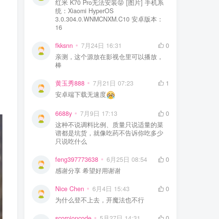
红米 K70 Pro无法安装😝 [图片] 手机系
统：Xiaomi HyperOS
3.0.304.0.WNMCNXM.C10 安卓版本：
16
fkksnn
7月24日 16:31
0
亲测，这个源放在影视仓里可以播放，
棒
黄玉秀888
7月21日 07:23
1
安卓端下载无速度
6688y
7月9日 17:13
0
这种不说调料比例、质量只说适量的菜
谱都是坑货，就像吃药不告诉你吃多少
只说吃什么
feng397773638
6月25日 08:54
0
感谢分享 希望好用谢谢
Nice Chen
6月4日 15:43
0
为什么登不上去，开魔法也不行
scorpioncode
5月27日 14:31
0