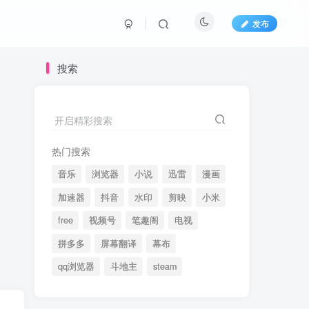
发布
搜索
开启精彩搜索
热门搜索
音乐
浏览器
小说
迅雷
漫画
加速器
抖音
水印
剪映
小米
free
视频号
笔趣阁
电视
拼多多
屏幕翻译
幕布
qq浏览器
斗地主
steam