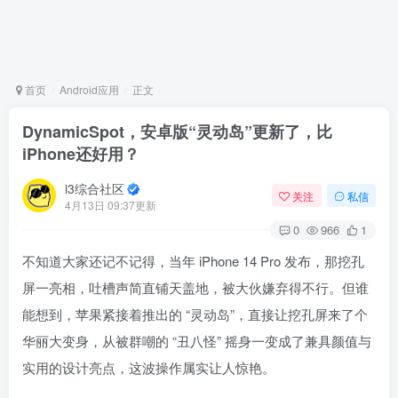
首页
Android应用
正文
DynamicSpot，安卓版“灵动岛”更新了，比
iPhone还好用？
i3综合社区
关注
私信
4月13日 09:37更新
0
966
1
不知道大家还记不记得，当年 iPhone 14 Pro 发布，那挖孔
屏一亮相，吐槽声简直铺天盖地，被大伙嫌弃得不行。但谁
能想到，苹果紧接着推出的 “灵动岛”，直接让挖孔屏来了个
华丽大变身，从被群嘲的 “丑八怪” 摇身一变成了兼具颜值与
实用的设计亮点，这波操作属实让人惊艳。