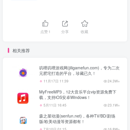
点赞
1
分享
收藏
相关推荐
叽哩叽哩游戏网(jiligamefun.com)，专为二次
元肥宅打造的平台，珍藏已久！
11月17日 11:39
24.3W+
MyFreeMP3，12大音乐平台vip资源免费下
载，支持iOS安卓Windows！
5月11日 16:45
23.1W+
森之屋动漫(senfun.net)，各种TV/BD/剧场
版/欧美动漫等资源都有！
7月10日 01:15
16.8W+