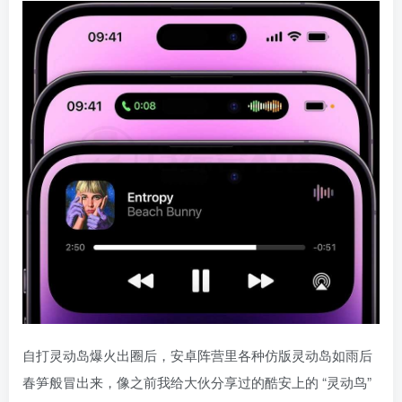
自打灵动岛爆火出圈后，安卓阵营里各种仿版灵动岛如雨后
春笋般冒出来，像之前我给大伙分享过的酷安上的 “灵动鸟”