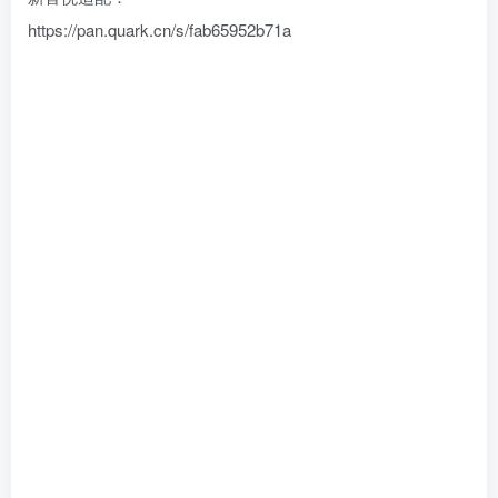
https://pan.quark.cn/s/fab65952b71a