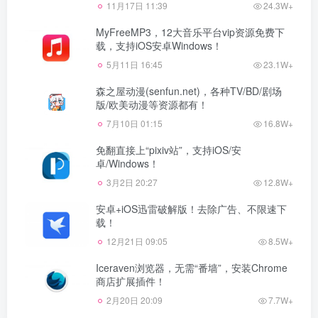
11月17日 11:39
24.3W+
MyFreeMP3，12大音乐平台vip资源免费下
载，支持iOS安卓Windows！
5月11日 16:45
23.1W+
森之屋动漫(senfun.net)，各种TV/BD/剧场
版/欧美动漫等资源都有！
7月10日 01:15
16.8W+
免翻直接上“pixiv站”，支持iOS/安
卓/Windows！
3月2日 20:27
12.8W+
安卓+iOS迅雷破解版！去除广告、不限速下
载！
12月21日 09:05
8.5W+
Iceraven浏览器，无需“番墙”，安装Chrome
商店扩展插件！
2月20日 20:09
7.7W+