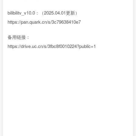
bilibilitv_v10.0：（2025.04.01更新）
https://pan.quark.cn/s/3c79638410e7
备用链接：
https://drive.uc.cn/s/3fbc8f0010224?public=1