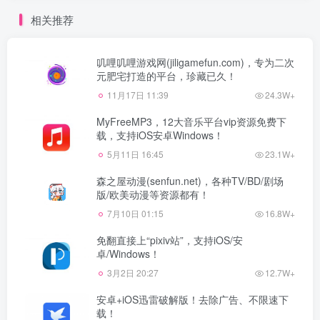
相关推荐
叽哩叽哩游戏网(jiligamefun.com)，专为二次
元肥宅打造的平台，珍藏已久！
11月17日 11:39
24.3W+
MyFreeMP3，12大音乐平台vip资源免费下
载，支持iOS安卓Windows！
5月11日 16:45
23.1W+
森之屋动漫(senfun.net)，各种TV/BD/剧场
版/欧美动漫等资源都有！
7月10日 01:15
16.8W+
免翻直接上“pixiv站”，支持iOS/安
卓/Windows！
3月2日 20:27
12.7W+
安卓+iOS迅雷破解版！去除广告、不限速下
载！