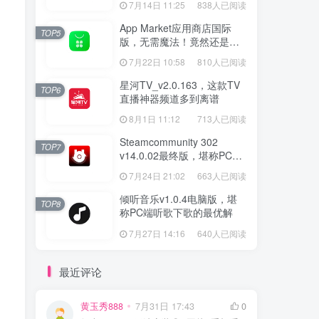
7月14日 11:25
838人已阅读
App Market应用商店国际
TOP5
版，无需魔法！竟然还是大
厂出品？
7月22日 10:58
810人已阅读
星河TV_v2.0.163，这款TV
TOP6
直播神器频道多到离谱
8月1日 11:12
713人已阅读
Steamcommunity 302
TOP7
v14.0.02最终版，堪称PC玩
家必备的网络工具箱
7月24日 21:02
663人已阅读
倾听音乐v1.0.4电脑版，堪
TOP8
称PC端听歌下歌的最优解
7月27日 14:16
640人已阅读
最近评论
黄玉秀888
7月31日 17:43
0