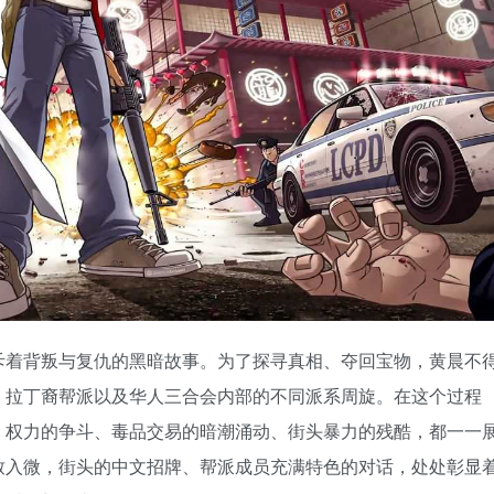
斥着背叛与复仇的黑暗故事。为了探寻真相、夺回宝物，黄晨不
、拉丁裔帮派以及华人三合会内部的不同派系周旋。在这个过程
，权力的争斗、毒品交易的暗潮涌动、街头暴力的残酷，都一一
致入微，街头的中文招牌、帮派成员充满特色的对话，处处彰显