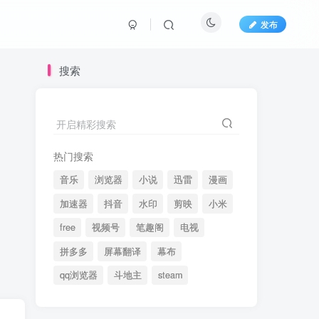
发布
搜索
开启精彩搜索
热门搜索
音乐
浏览器
小说
迅雷
漫画
加速器
抖音
水印
剪映
小米
free
视频号
笔趣阁
电视
拼多多
屏幕翻译
幕布
qq浏览器
斗地主
steam