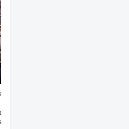
得
展
着