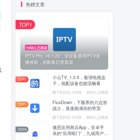
热榜文章
TOP1
1058人已阅读
IPTV Pro_v9.1.22，全设备通用IPTV直
播神器，搭配每日更新源
戏
小云TV_1.0.5，最强电视盒
TOP2
子，低配设备也能流畅看
7月22日 13:09
959人已阅读
FluxDown，下载界的六边形
TOP3
战士，直接跑满你的带宽
7月20日 12:00
883人已阅读
微思应用商店App，安卓手
TOP4
表的“应用暗门”，九成用户还
没发现