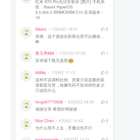
红米 K70 Pro无法安装😝 [图片] 手机系
统：Xiaomi HyperOS
3.0.304.0.WNMCNXM.C10 安卓版本：
16
fkksnn
7月24日 16:31
0
亲测，这个源放在影视仓里可以播放，
棒
黄玉秀888
7月21日 07:23
1
安卓端下载无速度
6688y
7月9日 17:13
0
这种不说调料比例、质量只说适量的菜
谱都是坑货，就像吃药不告诉你吃多少
只说吃什么
feng397773638
6月25日 08:54
0
感谢分享 希望好用谢谢
Nice Chen
6月4日 15:43
0
为什么登不上去，开魔法也不行
scorpioncode
5月27日 14:31
0