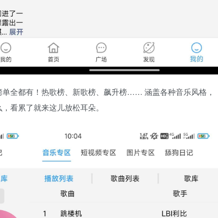
单全都有！热歌榜、新歌榜、飙升榜…… 涵盖各种音乐风格，
么，看累了就来这儿放松耳朵。