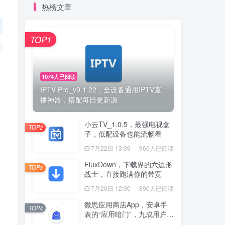
热榜文章
TOP1
：
1074人已阅读
IPTV Pro_v9.1.22，全设备通用IPTV直
播神器，搭配每日更新源
小云TV_1.0.5，最强电视盒
TOP2
子，低配设备也能流畅看
7月22日 13:09
966人已阅读
！
FluxDown，下载界的六边形
TOP3
战士，直接跑满你的带宽
7月20日 12:00
890人已阅读
微思应用商店App，安卓手
TOP4
表的“应用暗门”，九成用户还
没发现