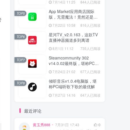
7月14日 11:25
844人已阅读
App Market应用商店国际
TOP5
版，无需魔法！竟然还是大
管
厂出品？
7月22日 10:58
816人已阅读
星河TV_v2.0.163，这款TV
TOP6
直播神器频道多到离谱
8月1日 11:12
735人已阅读
Steamcommunity 302
TOP7
v14.0.02最终版，堪称PC玩
家必备的网络工具箱
7月24日 21:02
677人已阅读
倾听音乐v1.0.4电脑版，堪
TOP8
称PC端听歌下歌的最优解
7月27日 14:16
647人已阅读
最近评论
黄玉秀888
7月31日 17:43
0