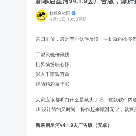
新幕启星河v4.1.9去广告版，
i3综合社区
4月13日 10:30更新
言归正传，最近有小伙伴反馈：手机版的很多
手掣风驰传讯快，
机界缤纷映心怀。
影入千家观万象，
视洒精彩展华彩。
大家应该都明白什么是藏头了吧。这款软件内
UI 设计简约又时尚，操作起来顺滑无比，就
新幕启星河v4.1.9去广告版（安卓）