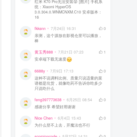
红米 K70 Pro无法安装😝 [图片] 手机系
统：Xiaomi HyperOS
3.0.304.0.WNMCNXM.C10 安卓版本：
16
fkksnn
7月24日 16:31
0
亲测，这个源放在影视仓里可以播放，
棒
黄玉秀888
7月21日 07:23
1
安卓端下载无速度
6688y
7月9日 17:13
0
这种不说调料比例、质量只说适量的菜
谱都是坑货，就像吃药不告诉你吃多少
只说吃什么
feng397773638
6月25日 08:54
0
感谢分享 希望好用谢谢
Nice Chen
6月4日 15:43
0
为什么登不上去，开魔法也不行
scorpioncode
5月27日 14:31
0