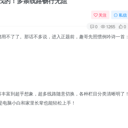
爆肝找的！多条线路畅行无阻
关注
私信
0
1265
0
都用不了了。那话不多说，进入正题前，趣哥先照惯例吟诗一首
容丰富到超乎想象，超多线路随意切换，各种栏目分类清晰明了
算是电脑小白和家里长辈也能轻松上手！