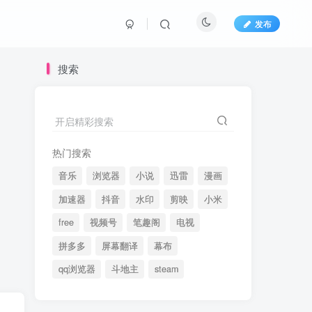
发布
搜索
开启精彩搜索
热门搜索
音乐
浏览器
小说
迅雷
漫画
加速器
抖音
水印
剪映
小米
free
视频号
笔趣阁
电视
拼多多
屏幕翻译
幕布
qq浏览器
斗地主
steam