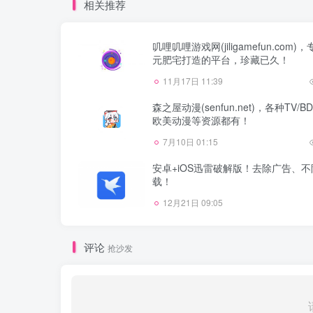
相关推荐
叽哩叽哩游戏网(jiligamefun.com)
元肥宅打造的平台，珍藏已久！
11月17日 11:39
森之屋动漫(senfun.net)，各种TV/B
欧美动漫等资源都有！
7月10日 01:15
安卓+iOS迅雷破解版！去除广告、
载！
12月21日 09:05
评论
抢沙发