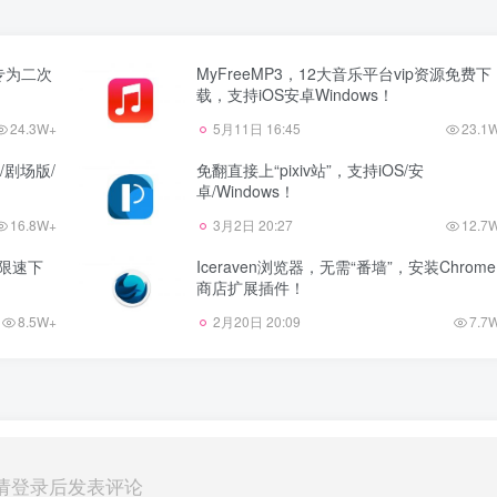
，专为二次
MyFreeMP3，12大音乐平台vip资源免费下
载，支持iOS安卓Windows！
24.3W+
5月11日 16:45
23.1
D/剧场版/
免翻直接上“pixiv站”，支持iOS/安
卓/Windows！
16.8W+
3月2日 20:27
12.7
不限速下
Iceraven浏览器，无需“番墙”，安装Chrome
商店扩展插件！
8.5W+
2月20日 20:09
7.7
请登录后发表评论