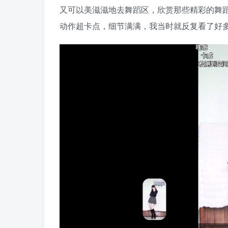
又可以美滋滋地去舞蹈区，欣赏那些精彩的舞
动作超卡点，细节满满，我当时就反复看了好