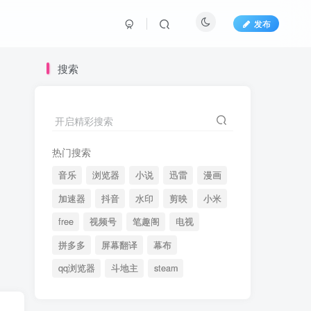
发布
搜索
开启精彩搜索
热门搜索
音乐
浏览器
小说
迅雷
漫画
加速器
抖音
水印
剪映
小米
free
视频号
笔趣阁
电视
拼多多
屏幕翻译
幕布
qq浏览器
斗地主
steam