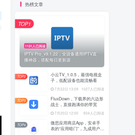
热榜文章
TOP1
1131人已阅读
IPTV Pro_v9.1.22，全设备通用IPTV直
播神器，搭配每日更新源
小云TV_1.0.5，最强电视盒
TOP2
子，低配设备也能流畅看
7月22日 13:09
1027人已阅读
FluxDown，下载界的六边形
TOP3
战士，直接跑满你的带宽
7月20日 12:00
934人已阅读
微思应用商店App，安卓手
TOP4
表的“应用暗门”，九成用户还
没发现