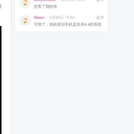
的
厉害了我的哥
fkksnn
5月20日 13:54
0
可惜了，咱的老旧车机是安卓4.4的系统