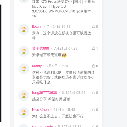
红米 K70 Pro无法安装😝 [图片] 手机系
统：Xiaomi HyperOS
3.0.304.0.WNMCNXM.C10 安卓版本：
16
fkksnn
7月24日 16:31
0
亲测，这个源放在影视仓里可以播放，
棒
黄玉秀888
7月21日 07:23
1
安卓端下载无速度
6688y
7月9日 17:13
0
这种不说调料比例、质量只说适量的菜
谱都是坑货，就像吃药不告诉你吃多少
只说吃什么
feng397773638
6月25日 08:54
0
感谢分享 希望好用谢谢
Nice Chen
6月4日 15:43
0
为什么登不上去，开魔法也不行
scorpioncode
5月27日 14:31
0