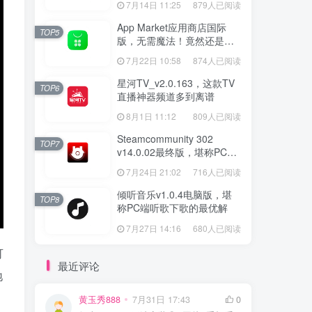
7月14日 11:25
879人已阅读
App Market应用商店国际
TOP5
版，无需魔法！竟然还是大
厂出品？
7月22日 10:58
874人已阅读
星河TV_v2.0.163，这款TV
TOP6
直播神器频道多到离谱
8月1日 11:12
809人已阅读
Steamcommunity 302
TOP7
v14.0.02最终版，堪称PC玩
家必备的网络工具箱
7月24日 21:02
716人已阅读
倾听音乐v1.0.4电脑版，堪
TOP8
称PC端听歌下歌的最优解
7月27日 14:16
680人已阅读
可
最近评论
地
黄玉秀888
7月31日 17:43
0