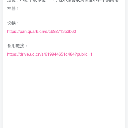
神器！
悦犊：
https://pan.quark.cn/s/c692713b3b60
备用链接：
https://drive.uc.cn/s/619944651c484?public=1